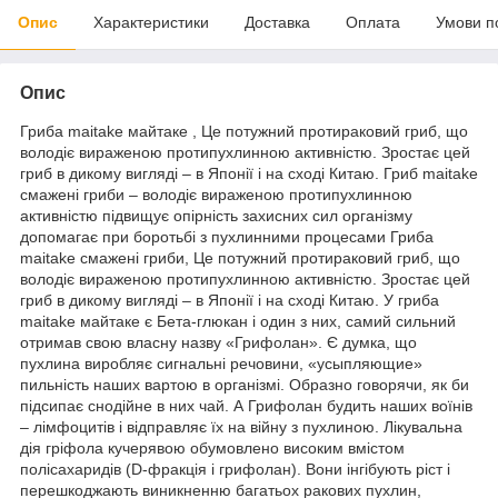
Опис
Характеристики
Доставка
Оплата
Умови п
Опис
Гриба maitake майтаке , Це потужний протираковий гриб, що
володіє вираженою протипухлинною активністю. Зростає цей
гриб в дикому вигляді – в Японії і на сході Китаю. Гриб maitake
смажені гриби – володіє вираженою протипухлинною
активністю підвищує опірність захисних сил організму
допомагає при боротьбі з пухлинними процесами Гриба
maitake смажені гриби, Це потужний протираковий гриб, що
володіє вираженою протипухлинною активністю. Зростає цей
гриб в дикому вигляді – в Японії і на сході Китаю. У гриба
maitake майтаке є Бета-глюкан і один з них, самий сильний
отримав свою власну назву «Грифолан». Є думка, що
пухлина виробляє сигнальні речовини, «усыпляющие»
пильність наших вартою в організмі. Образно говорячи, як би
підсипає снодійне в них чай. А Грифолан будить наших воїнів
– лімфоцитів і відправляє їх на війну з пухлиною. Лікувальна
дія гріфола кучерявою обумовлено високим вмістом
полісахаридів (D-фракція і грифолан). Вони інгібують ріст і
перешкоджають виникненню багатьох ракових пухлин,