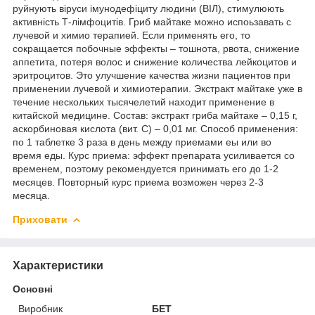
руйнують віруси імунодефіциту людини (ВІЛ), стимулюють
активність Т-лімфоцитів. Гриб майтаке можно испоьзавать с
лучевой и химио терапией. Если применять его, то
сокращается побочные эффекты – тошнота, рвота, снижение
аппетита, потеря волос и снижение количества лейкоцитов и
эритроцитов. Это улучшение качества жизни пациентов при
применении лучевой и химиотерапии. Экстракт майтаке уже в
течение нескольких тысячелетий находит применение в
китайской медицине. Состав: экстракт гриба майтаке – 0,15 г,
аскорбиновая кислота (вит. С) – 0,01 мг. Способ применения:
по 1 таблетке 3 раза в день между приемами еы или во
время еды. Курс приема: эффект препарата усиливается со
временем, поэтому рекомендуется принимать его до 1-2
месяцев. Повторный курс приема возможен через 2-3
месяца.
Приховати
Характеристики
Основні
Виробник
БЕТ