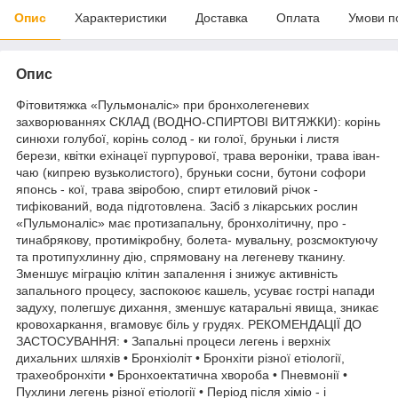
Опис
Характеристики
Доставка
Оплата
Умови п
Опис
Фітовитяжка «Пульмоналіс» при бронхолегеневих
захворюваннях СКЛАД (ВОДНО-СПИРТОВІ ВИТЯЖКИ): корінь
синюхи голубої, корінь солод - ки голої, бруньки і листя
берези, квітки ехінацеї пурпурової, трава вероніки, трава іван-
чаю (кипрею вузьколистого), бруньки сосни, бутони софори
японсь - кої, трава звіробою, спирт етиловий річок -
тифікований, вода підготовлена. Засіб з лікарських рослин
«Пульмоналіс» має протизапальну, бронхолітичну, про -
тинабрякову, протимікробну, болета- мувальну, розсмоктуючу
та протипухлинну дію, спрямовану на легеневу тканину.
Зменшує міграцію клітин запалення і знижує активність
запального процесу, заспокоює кашель, усуває гострі напади
задуху, полегшує дихання, зменшує катаральні явища, зникає
кровохаркання, вгамовує біль у грудях. РЕКОМЕНДАЦІЇ ДО
ЗАСТОСУВАННЯ: • Запальні процеси легень і верхніх
дихальних шляхів • Бронхіоліт • Бронхіти різної етіології,
трахеобронхіти • Бронхоектатична хвороба • Пневмонії •
Пухлини легень різної етіології • Період після хіміо - і