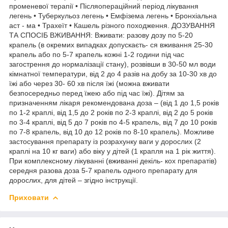
променевої терапії • Післяопераційний період лікування
легень • Туберкульоз легень • Емфізема легень • Бронхіальна
аст - ма • Трахеїт • Кашель різного походження. ДОЗУВАННЯ
ТА СПОСІБ ВЖИВАННЯ: Вживати: разову дозу по 5-20
крапель (в окремих випадках допускаєть- ся вживання 25-30
крапель або по 5-7 крапель кожні 1-2 години під час
загострення до нормалізації стану), розвівши в 30-50 мл води
кімнатної температури, від 2 до 4 разів на добу за 10-30 хв до
їжі або через 30- 60 хв після їжі (можна вживати
безпосередньо перед їжею або під час їжі). Дітям за
призначенням лікаря рекомендована доза – (від 1 до 1,5 років
по 1-2 краплі, від 1,5 до 2 років по 2-3 краплі, від 2 до 5 років
по 3-4 краплі, від 5 до 7 років по 4-5 крапель, від 7 до 10 років
по 7-8 крапель, від 10 до 12 років по 8-10 крапель). Можливе
застосування препарату із розрахунку ваги у дорослих (2
краплі на 10 кг ваги) або віку у дітей (1 крапля на 1 рік життя).
При комплексному лікуванні (вживанні декіль- кох препаратів)
середня разова доза 5-7 крапель одного препарату для
дорослих, для дітей – згідно інструкції.
Приховати