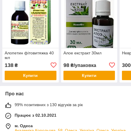
Алопетин фітовитяжка 40
Алое екстракт 30мл
Невр
мл
138
98
300
₴
₴/упаковка
Купити
Купити
Про нас
99% позитивних з 130 відгуків за рік
Працює з 02.10.2021
м. Одеса
Академіка Корольова, 58, Одеса, Україна, Одеса, Україна