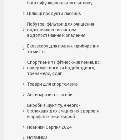
багатофункціонального впливу.
Цілющі продукти ласощів
Побутові фільтри для очищення
води, очищення систем
водопостачання й опалення
Екозасобу для прання, прибирання
та миття
Спортивне та фітнес-живлення, всі
паверліфтинги та бодибілдингу,
тренажери, одяг
Товари для спортсменів
Антипаразитні засоби
Вироби з шунгіту, енерго-
біолокація для зміцнення здоров'я
й профілактики хвороб
Новинки Серпня 2024
НОВИНКИ