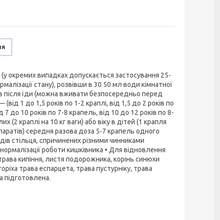
ня
 (у окремих випадках допускається застосування 25-
рмалізації стану), розвівши в 30 50 мл води кімнатної
0 хв після їди (можна вживати безпосередньо перед
від 1 до 1,5 років по 1-2 краплі, від 1,5 до 2 років по
ід 7 до 10 років по 7-8 крапель, від 10 до 12 років по 8-
(2 краплі на 10 кг ваги) або віку в дітей (1 крапля
епаратів) середня разова доза 5-7 крапель одного
ладів стільця, спричинених різними чинниками
нормалізації роботи кишківника • Для відновлення
 трава кипіння, листя подорожника, корінь синюхи
оріха трава еспарцета, трава пустурніку, трава
а підготовлена.