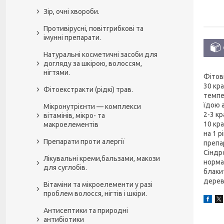
Зір, очні хвороби.
Противірусні, повітгрибкові та
імунні препарати.
Натуральні косметичні засоби для
догляду за шкірою, волоссям,
нігтями.
Фітов
30 кра
Фітоекстракти (рідкі) трав.
темпер
їдою а
Мікронутрієнти — комплекси
2-3 кр
вітамінів, мікро- та
10 кра
макроелементів
на 1 
Препарати проти алергії
препар
Сіндр
Лікувальні креми,бальзами, макози
норма
для суглобів.
блакит
дерев
Вітаміни та мікроелементи у разі
проблем волосся, нігтів і шкіри.
Антисептики та природні
антибіотики