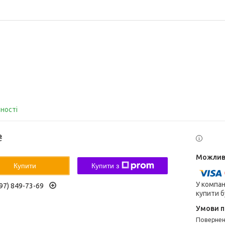
вності
₴
Купити
Купити з
У компан
97) 849-73-69
купити б
поверне