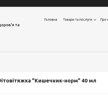
Головна
Товари та послуги
Про 
доров'я та
ітовітяжка "Кишечник-норм" 40 мл