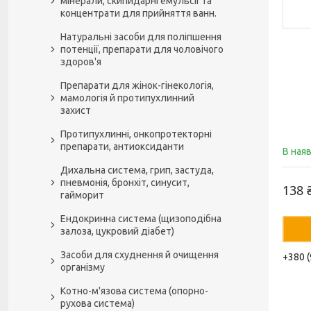
мінерали, скипидарні емульсії та
концентрати для прийняття ванн.
Натуральні засоби для поліпшення
потенції, препарати для чоловічого
здоров'я
Препарати для жінок-гінекологія,
мамологія й протипухлинний
захист
Протипухлинні, онкопротекторні
препарати, антиоксиданти
В ная
Дихальна система, грип, застуда,
пневмонія, бронхіт, синусит,
138 
гайморит
Ендокринна система (щизоподібна
залоза, цукровий діабет)
Засоби для схуднення й очищення
+380 (
організму
Котно-м'язова система (опорно-
рухова система)