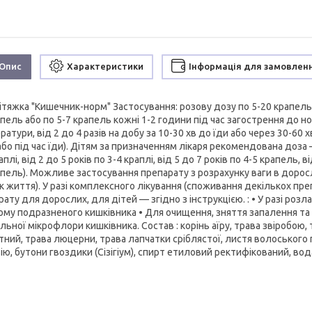
Опис
Характеристики
Інформація для замовлен
ітяжка "Кишечник-норм" Застосування: розову дозу по 5-20 крапель
пель або по 5-7 крапель кожні 1-2 години під час загострення до но
атури, від 2 до 4 разів на добу за 10-30 хв до їди або через 30-6
бо під час їди). Дітям за призначенням лікаря рекомендована доза — (
аплі, від 2 до 5 років по 3-4 краплі, від 5 до 7 років по 4-5 крапель, в
пель). Можливе застосування препарату з розрахунку ваги в дорослих 
рік життя). У разі комплексного лікування (споживання декількох пр
ату для дорослих, для дітей — згідно з інструкцією. : • У разі роз
ому подразненого кишківника • Для очищення, зняття запалення та 
льної мікрофлори кишківника. Cостав : корінь аїру, трава звіробою,
ний, трава люцерни, трава лапчатки сріблястої, листя волоського г
ію, бутони гвоздики (Сізігіум), спирт етиловий ректифікований, вод