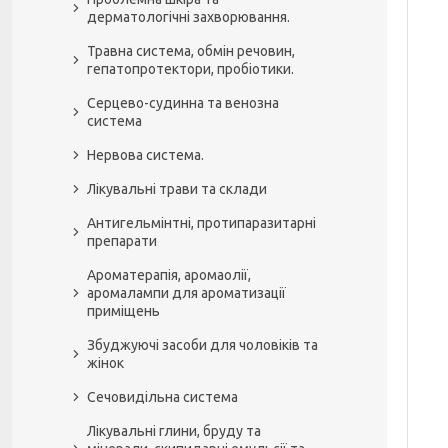
дерматологічні захворювання.
Травна система, обмін речовин,
гепатопротектори, пробіотики.
Серцево-судинна та венозна
система
Нервова система.
Лікувальні трави та склади
Антигельмінтні, протипаразитарні
препарати
Ароматерапія, аромаолії,
аромалампи для ароматизації
приміщень
Збуджуючі засоби для чоловіків та
жінок
Сечовидільна система
Лікувальні глини, бруду та