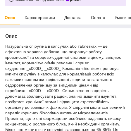
Опис
Характеристики
Доставка
Оплата
Умови п
Опис
Натуральна спіруліна в капсулах або таблетках — це
ефективна харчова добавка, що покращує роботу
кровоносної та серцево-судинної системи в цілому, зміцнює
імунітет, нормалізує обмін речовин і сприяє
схуднення._x000D_ _x000D_ Компанія «Біоніко» пропонує
купити спіруліну в капсулах для нормалізації роботи всіх
важливих систем життєдіяльності людини та загального
оздоровлення організму за вигідними цінами від
виробника._x000D_ _x000D_ Синьо-зелена водорість
допомагає збалансувати раціон, значно зміцнити імунітет,
позбутися хронічної втоми і підвищити стресостійкість
організму до зовнішніх факторів. У спіруліні міститься великий
перелік корисних біологічно активних мікроелементів.
Примітно, що вчені-фармацевти особливо виділяють високу
концентрацію рослинного білка, який необхідний організму.
Білок, що міститься у спіруліні, засвоюється на 65-85%. Ця