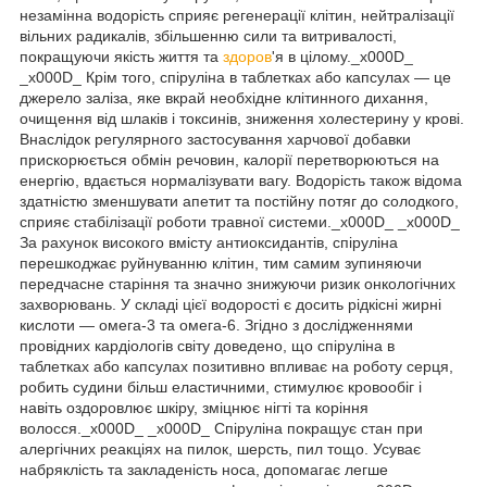
незамінна водорість сприяє регенерації клітин, нейтралізації
вільних радикалів, збільшенню сили та витривалості,
покращуючи якість життя та
здоров
'я в цілому._x000D_
_x000D_ Крім того, спіруліна в таблетках або капсулах — це
джерело заліза, яке вкрай необхідне клітинного дихання,
очищення від шлаків і токсинів, зниження холестерину у крові.
Внаслідок регулярного застосування харчової добавки
прискорюється обмін речовин, калорії перетворюються на
енергію, вдається нормалізувати вагу. Водорість також відома
здатністю зменшувати апетит та постійну потяг до солодкого,
сприяє стабілізації роботи травної системи._x000D_ _x000D_
За рахунок високого вмісту антиоксидантів, спіруліна
перешкоджає руйнуванню клітин, тим самим зупиняючи
передчасне старіння та значно знижуючи ризик онкологічних
захворювань. У складі цієї водорості є досить рідкісні жирні
кислоти — омега-3 та омега-6. Згідно з дослідженнями
провідних кардіологів світу доведено, що спіруліна в
таблетках або капсулах позитивно впливає на роботу серця,
робить судини більш еластичними, стимулює кровообіг і
навіть оздоровлює шкіру, зміцнює нігті та коріння
волосся._x000D_ _x000D_ Спіруліна покращує стан при
алергічних реакціях на пилок, шерсть, пил тощо. Усуває
набряклість та закладеність носа, допомагає легше