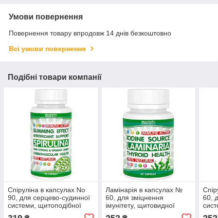
Умови повернення
Повернення товару впродовж 14 днів безкоштовно
Всі умови повернення
Подібні товари компанії
Спіруліна в капсулах No
Ламінарія в капсулах №
Спір
90, для серцево-судинної
60, для зміцнення
60, 
системи, щитоподібної
імунітету, щитовидної
сист
залози, імунітету,
залози (при йододефіциті)
зало
319
252
252