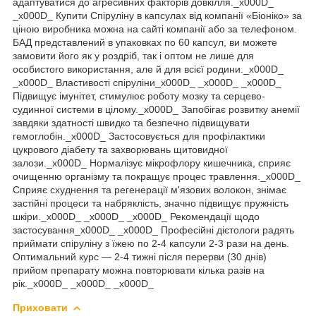
адаптуватися до агресивних факторів довкілля._x000D_
_x000D_ Купити Спіруліну в капсулах від компанії «Біоніко» за
ціною виробника можна на сайті компанії або за телефоном.
БАД представлений в упаковках по 60 капсул, ви можете
замовити його як у роздріб, так і оптом не лише для
особистого використання, але й для всієї родини._x000D_
_x000D_ Властивості спіруліни_x000D_ _x000D_ _x000D_
Підвищує імунітет, стимулює роботу мозку та серцево-
судинної системи в цілому._x000D_ Запобігає розвитку анемії
завдяки здатності швидко та безпечно підвищувати
гемоглобін._x000D_ Застосовується для профілактики
цукрового діабету та захворювань щитовидної
залози._x000D_ Нормалізує мікрофлору кишечника, сприяє
очищенню організму та покращує процес травлення._x000D_
Сприяє схуднення та регенерації м'язових волокон, знімає
застійні процеси та набряклість, значно підвищує пружність
шкіри._x000D_ _x000D_ _x000D_ Рекомендації щодо
застосування_x000D_ _x000D_ Професійні дієтологи радять
приймати спіруліну з їжею по 2-4 капсули 2-3 рази на день.
Оптимальний курс — 2-4 тижні після перерви (30 днів)
прийом препарату можна повторювати кілька разів на
рік._x000D_ _x000D_ _x000D_
Приховати