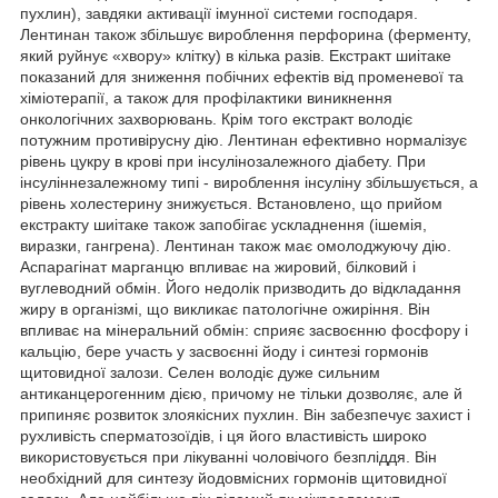
пухлин), завдяки активації імунної системи господаря.
Лентинан також збільшує вироблення перфорина (ферменту,
який руйнує «хвору» клітку) в кілька разів. Екстракт шиітаке
показаний для зниження побічних ефектів від променевої та
хіміотерапії, а також для профілактики виникнення
онкологічних захворювань. Крім того екстракт володіє
потужним противірусну дію. Лентинан ефективно нормалізує
рівень цукру в крові при інсулінозалежного діабету. При
інсуліннезалежному типі - вироблення інсуліну збільшується, а
рівень холестерину знижується. Встановлено, що прийом
екстракту шиітаке також запобігає ускладнення (ішемія,
виразки, гангрена). Лентинан також має омолоджуючу дію.
Аспарагінат марганцю впливає на жировий, білковий і
вуглеводний обмін. Його недолік призводить до відкладання
жиру в організмі, що викликає патологічне ожиріння. Він
впливає на мінеральний обмін: сприяє засвоєнню фосфору і
кальцію, бере участь у засвоєнні йоду і синтезі гормонів
щитовидної залози. Селен володіє дуже сильним
антиканцерогенним дією, причому не тільки дозволяє, але й
припиняє розвиток злоякісних пухлин. Він забезпечує захист і
рухливість сперматозоїдів, і ця його властивість широко
використовується при лікуванні чоловічого безпліддя. Він
необхідний для синтезу йодовмісних гормонів щитовидної