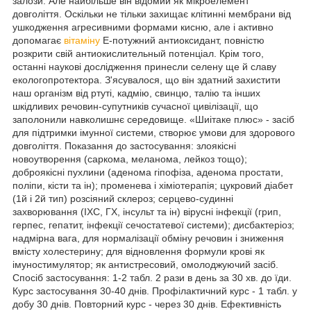
залози. Але найбільше він відомий як мікроелемент
довголіття. Оскільки не тільки захищає клітинні мембрани від
ушкодження агресивними формами кисню, але і активно
допомагає
вітаміну
Е-потужний антиоксидант, повністю
розкрити свій антиокислительный потенціал. Крім того,
останні наукові дослідження принесли селену ще й славу
екологопротектора. З'ясувалося, що він здатний захистити
наш організм від ртуті, кадмію, свинцю, талію та інших
шкідливих речовин-супутників сучасної цивілізації, що
заполонили навколишнє середовище. «Шиітаке плюс» - засіб
для підтримки імунної системи, створює умови для здорового
довголіття. Показання до застосування: злоякісні
новоутворення (саркома, меланома, лейкоз тощо);
доброякісні пухлини (аденома гіпофіза, аденома простати,
поліпи, кісти та ін); променева і хіміотерапія; цукровий діабет
(1й і 2й тип) розсіяний склероз; серцево-судинні
захворювання (ІХС, ГХ, інсульт та ін) вірусні інфекції (грип,
герпес, гепатит, інфекції сечостатевої системи); дисбактеріоз;
надмірна вага, для нормалізації обміну речовин і зниження
вмісту холестерину; для відновлення формули крові як
імуностимулятор; як антистресовий, омолоджуючий засіб.
Спосіб застосування: 1-2 табл. 2 рази в день за 30 хв. до їди.
Курс застосування 30-40 днів. Профілактичний курс - 1 табл. у
добу 30 днів. Повторний курс - через 30 днів. Ефективність