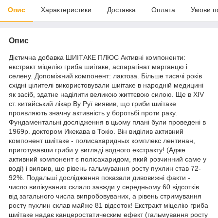
Опис
Характеристики
Доставка
Оплата
Умови п
Опис
Дієтична добавка ШИІТАКЕ ПЛЮС Активні компоненти:
екстракт міцелію гриба шиітаке, аспарагінат марганцю і
селену. Допоміжний компонент: лактоза. Більше тисячі років
східні цілителі використовували шиітаке в народній медицині
як засіб, здатне наділити великою життєвою силою. Ще в XIV
ст. китайський лікар Ву Руї виявив, що гриби шиітаке
проявляють значну активність у боротьбі проти раку.
Фундаментальні дослідження в цьому плані були проведені в
1969р. доктором Икекава в Токіо. Він виділив активний
компонент шиітаке - полисахаридных комплекс лентинан,
приготувавши гриби у вигляді водного екстракту! (Адже
активний компонент є полісахаридом, який розчинний саме у
воді) і виявив, що рівень гальмування росту пухлин став 72-
92%. Подальші дослідження показали дивовижні факти -
число вилікуваних склало завжди у середньому 60 відсотків
від загального числа випробовуваних, а рівень стримування
росту пухлин склав майже 81 відсоток! Екстракт міцелію гриба
шиітаке надає канцеростатическим ефект (гальмування росту