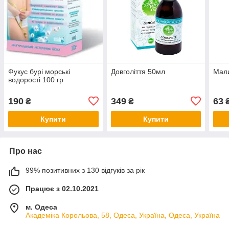
Фукус бурі морські
Довголіття 50мл
Мали
водорості 100 гр
190
349
63
₴
₴
Купити
Купити
Про нас
99% позитивних з 130 відгуків за рік
Працює з 02.10.2021
м. Одеса
Академіка Корольова, 58, Одеса, Україна, Одеса, Україна