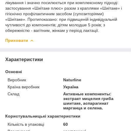
лікування і значно посилюється при комплексному підході:
застосування «Шиітаке плюс» разом з краплями «Шиітаке» і
гігієнічно профілактичним засобом (супозиторіями)
«Шиітаке». Протипоказано: при підвищеній індивідуальній
чутливості до компонентів; дітям молодше 5 років; з
обережністю - вагітним, жінкам у період лактації.
Приховати
Характеристики
Основні
Виробник
Naturline
Країна виробник
Україна
Склад
Активные компоненты:
экстракт мицелия гриба
шиитаке, аспарагинат
марганца и селена.
Користувальницькі характеристики
Кількість в упаковці
60