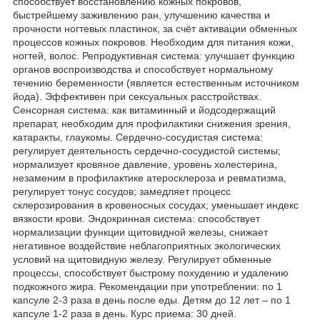
способствует восстановлению кожных покровов,
быстрейшему заживлению ран, улучшению качества и
прочности ногтевых пластинок, за счёт активации обменных
процессов кожных покровов. Необходим для питания кожи,
ногтей, волос. Репродуктивная система: улучшает функцию
органов воспроизводства и способствует нормальному
течению беременности (является естественным источником
йода). Эффективен при сексуальных расстройствах.
Сенсорная система: как витаминный и йодсодержащий
препарат, необходим для профилактики снижения зрения,
катаракты, глаукомы. Сердечно-сосудистая система:
регулирует деятельность сердечно-сосудистой системы;
нормализует кровяное давление, уровень холестерина,
незаменим в профилактике атеросклероза и ревматизма,
регулирует тонус сосудов; замедляет процесс
склерозирования в кровеносных сосудах; уменьшает индекс
вязкости крови. Эндокринная система: способствует
нормализации функции щитовидной железы, снижает
негативное воздействие неблагоприятных экологических
условий на щитовидную железу. Регулирует обменные
процессы, способствует быстрому похудению и удалению
подкожного жира. Рекомендации при употреблении: по 1
капсуле 2-3 раза в день после еды. Детям до 12 лет – по 1
капсуле 1-2 раза в день. Курс приема: 30 дней.