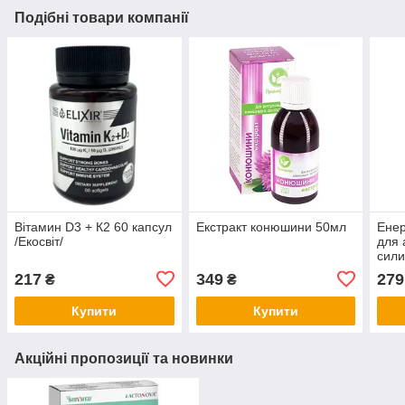
Подібні товари компанії
Вітамин D3 + К2 60 капсул
Екстракт конюшини 50мл
Енер
/Екосвіт/
для 
сили
збіл
217
349
279
₴
₴
100
Купити
Купити
Акційні пропозиції та новинки