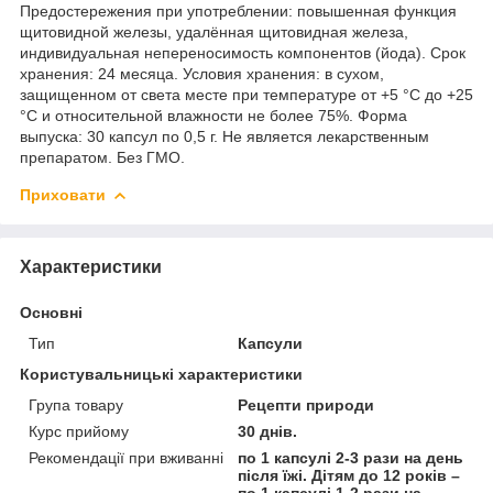
Предостережения при употреблении: повышенная функция
щитовидной железы, удалённая щитовидная железа,
индивидуальная непереносимость компонентов (йода). Срок
хранения: 24 месяца. Условия хранения: в сухом,
защищенном от света месте при температуре от +5 °C до +25
°С и относительной влажности не более 75%. Форма
выпуска: 30 капсул по 0,5 г. Не является лекарственным
препаратом. Без ГМО.
Приховати
Характеристики
Основні
Тип
Капсули
Користувальницькі характеристики
Група товару
Рецепти природи
Курс прийому
30 днів.
Рекомендації при вживанні
по 1 капсулі 2-3 рази на день
після їжі. Дітям до 12 років –
по 1 капсулі 1-2 рази на