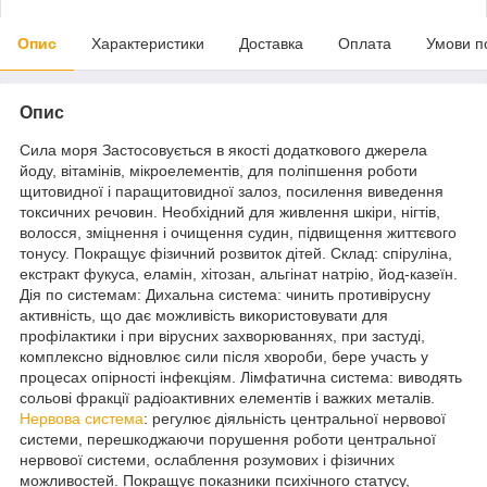
Опис
Характеристики
Доставка
Оплата
Умови п
Опис
Сила моря Застосовується в якості додаткового джерела
йоду, вітамінів, мікроелементів, для поліпшення роботи
щитовидної і паращитовидної залоз, посилення виведення
токсичних речовин. Необхідний для живлення шкіри, нігтів,
волосся, зміцнення і очищення судин, підвищення життєвого
тонусу. Покращує фізичний розвиток дітей. Склад: спіруліна,
екстракт фукуса, еламін, хітозан, альгінат натрію, йод-казеїн.
Дія по системам: Дихальна система: чинить противірусну
активність, що дає можливість використовувати для
профілактики і при вірусних захворюваннях, при застуді,
комплексно відновлює сили після хвороби, бере участь у
процесах опірності інфекціям. Лімфатична система: виводять
сольові фракції радіоактивних елементів і важких металів.
Нервова система
: регулює діяльність центральної нервової
системи, перешкоджаючи порушення роботи центральної
нервової системи, ослаблення розумових і фізичних
можливостей. Покращує показники психічного статусу,