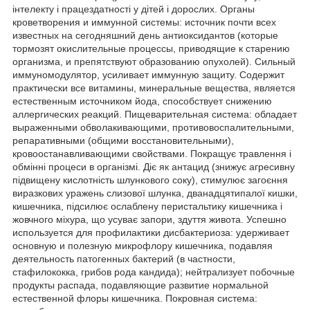
інтелекту і працездатності у дітей і дорослих. Органы
кроветворения и иммунной системы: источник почти всех
известных на сегодняшний день антиоксидантов (которые
тормозят окислительные процессы, приводящие к старению
организма, и препятствуют образованию опухолей). Сильный
иммуномодулятор, усиливает иммунную защиту. Содержит
практически все витамины, минеральные вещества, является
естественным источником йода, способствует снижению
аллергических реакций. Пищеварительная система: обладает
выраженными обволакивающими, противовоспалительными,
репаративными (общими восстановительными),
кровоостанавливающими свойствами. Покращує травлення і
обмінні процеси в організмі. Діє як антацид (знижує агресивну
підвищену кислотність шлункового соку), стимулює загоєння
виразкових уражень слизової шлунка, дванадцятипалої кишки,
кишечника, підсилює ослаблену перистальтику кишечника і
жовчного міхура, що усуває запори, здуття живота. Успешно
используется для профилактики дисбактериоза: удерживает
основную и полезную микрофлору кишечника, подавляя
деятельность патогенных бактерий (в частности,
стафилококка, грибов рода кандида); нейтрализует побочные
продукты распада, подавляющие развитие нормальной
естественной флоры кишечника. Покровная система: