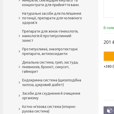
мінерали, скипидарні емульсії та
концентрати для прийняття ванн.
Натуральні засоби для поліпшення
потенції, препарати для чоловічого
здоров'я
В ная
Препарати для жінок-гінекологія,
мамологія й протипухлинний
захист
201 
Протипухлинні, онкопротекторні
препарати, антиоксиданти
Дихальна система, грип, застуда,
+380 (
пневмонія, бронхіт, синусит,
гайморит
Ендокринна система (щизоподібна
залоза, цукровий діабет)
Засоби для схуднення й очищення
організму
Котно-м'язова система (опорно-
рухова система)