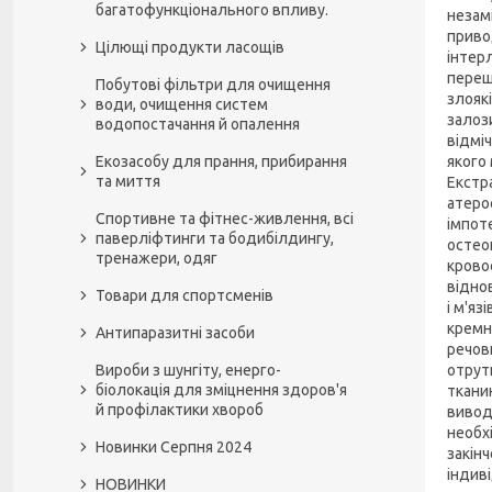
багатофункціонального впливу.
незам
приво
Цілющі продукти ласощів
інтер
переш
Побутові фільтри для очищення
злояк
води, очищення систем
залоз
водопостачання й опалення
відміч
Екозасобу для прання, прибирання
якого 
та миття
Екстр
атеро
Спортивне та фітнес-живлення, всі
імпот
паверліфтинги та бодибілдингу,
остео
тренажери, одяг
крово
відно
Товари для спортсменів
і м'яз
кремн
Антипаразитні засоби
речови
Вироби з шунгіту, енерго-
отрут
біолокація для зміцнення здоров'я
ткани
й профілактики хвороб
виводи
необх
Новинки Серпня 2024
закін
індив
НОВИНКИ