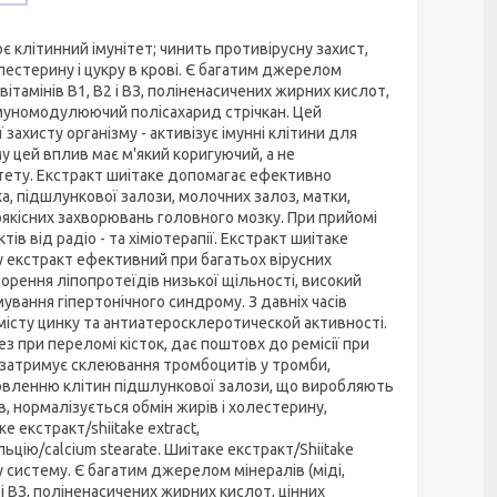
 клітинний імунітет; чинить противірусну захист,
лестерину і цукру в крові. Є багатим джерелом
 вітамінів В1, В2 і ВЗ, поліненасичених жирних кислот,
 імуномодулюючий полісахарид стрічкан. Цей
ахисту організму - активізує імунні клітини для
у цей вплив має м'який коригуючий, а не
ету. Екстракт шиітаке допомагає ефективно
а, підшлункової залози, молочних залоз, матки,
оякісних захворювань головного мозку. При прийомі
в від радіо - та хіміотерапії. Екстракт шиітаке
у екстракт ефективний при багатьох вірусних
творення ліпопротеїдів низької щільності, високий
вання гіпертонічного синдрому. З давніх часів
місту цинку та антиатеросклеротической активності.
ез при переломі кісток, дає поштовх до ремісії при
 затримує склеювання тромбоцитів у тромби,
новленню клітин підшлункової залози, що виробляють
ів, нормалізується обмін жирів і холестерину,
 екстракт/shiitake extract,
ьцію/calcium stearate. Шиітаке екстракт/Shiitake
у систему. Є багатим джерелом мінералів (міді,
В2 і ВЗ, поліненасичених жирних кислот, цінних