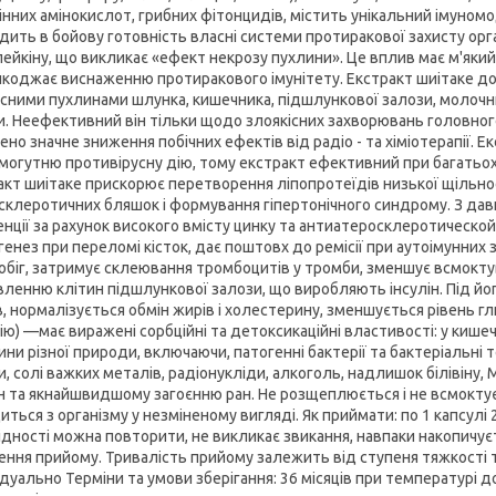
інних амінокислот, грибних фітонцидів, містить унікальний імуном
дить в бойову готовність власні системи протиракової захисту орга
лейкіну, що викликає «ефект некрозу пухлини». Це вплив має м'яки
коджає виснаженню протиракового імунітету. Екстракт шиітаке доп
існими пухлинами шлунка, кишечника, підшлункової залози, молочни
и. Неефективний він тільки щодо злоякісних захворювань головног
ено значне зниження побічних ефектів від радіо - та хіміотерапії. 
могутню противірусну дію, тому екстракт ефективний при багатьох вір
акт шиітаке прискорює перетворення ліпопротеїдів низької щільнос
склеротичних бляшок і формування гіпертонічного синдрому. З давн
енції за рахунок високого вмісту цинку та антиатеросклеротическо
генез при переломі кісток, дає поштовх до ремісії при аутоімунни
обіг, затримує склеювання тромбоцитів у тромби, зменшує всмокту
вленню клітин підшлункової залози, що виробляють інсулін. Під йо
ів, нормалізується обмін жирів і холестерину, зменшується рівень г
ію) —має виражені сорбційні та детоксикаційні властивості: у кишеч
ни різної природи, включаючи, патогенні бактерії та бактеріальні т
и, солі важких металів, радіонукліди, алкоголь, надлишок білівіну
н та якнайшвидшому загоєнню ран. Не розщеплюється і не всмокту
ться з організму у незміненому вигляді. Як приймати: по 1 капсулі 2 
ідності можна повторити, не викликає звикання, навпаки накопичуєть
чення прийому. Тривалість прийому залежить від ступеня тяжкості
ідуально Терміни та умови зберігання: 36 місяців при температурі 