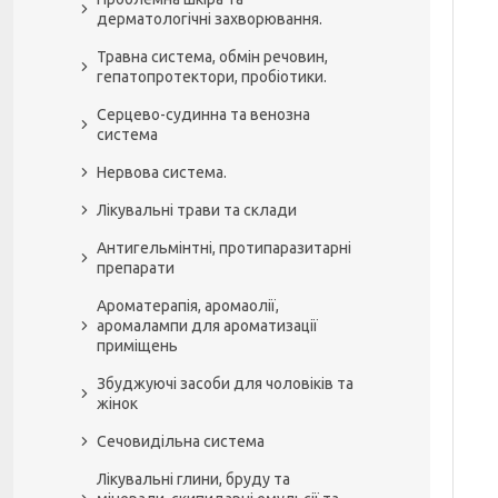
дерматологічні захворювання.
Травна система, обмін речовин,
гепатопротектори, пробіотики.
Серцево-судинна та венозна
система
Нервова система.
Лікувальні трави та склади
Антигельмінтні, протипаразитарні
препарати
Ароматерапія, аромаолії,
аромалампи для ароматизації
приміщень
Збуджуючі засоби для чоловіків та
жінок
Сечовидільна система
Лікувальні глини, бруду та