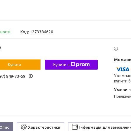
вності
Код:
1273384620
₴
Купити
Купити з
У компан
97) 849-73-69
купити б
поверне
Опис
Характеристики
Інформація для замовлен