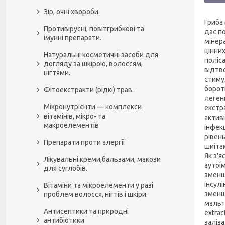
Зір, очні хвороби.
Гриба
Противірусні, повітгрибкові та
дає п
імунні препарати.
мінера
цінни
Натуральні косметичні засоби для
поліс
догляду за шкірою, волоссям,
відтв
нігтями.
стиму
борот
Фітоекстракти (рідкі) трав.
леген
Мікронутрієнти — комплекси
екстра
вітамінів, мікро- та
актив
макроелементів
інфекц
рівен
Препарати проти алергії
шиіта
Як з'я
Лікувальні креми,бальзами, макози
аутоі
для суглобів.
зменш
інсулі
Вітаміни та мікроелементи у разі
зменшу
проблем волосся, нігтів і шкіри.
мальто
Антисептики та природні
extrac
антибіотики
заліза