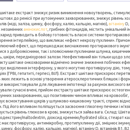
 шиітаке екстракт знижує ризик виникнення новоутворень, стимулює
оштовх до ремісії при аутоімунних захворюваннях, знижує рівень хо
лів (міді, заліза, цинку, фосфору, калію, кальцію, магнію),
вітаміну
D,
х незамінних
амінокислот
, грибних фітонцидів, містить унікальний
ахарид приводить в бойову готовність власні системи протиракової з
орення інтерлейкіну, що викликає «ефект некрозу пухлини». Причом
люючий ефект, що перешкоджає виснаженню протиракового імуніт
ися з доброякісними, так і злоякісними пухлинами шлунка, кишечник
ь, шкіри, передміхурової залози. Неефективний він тільки щодо зл
кту шиітаке онкохворими відмічено значне зниження побічних ефекті
ізує виділення інтерферону, у якого могутню противірусну дію, том
іях (ГРВІ, гепатиті, герпесі, ВІЛ). Екстракт шиітаке прискорює пере
ь яких лежить в основі утворення атеросклеротичних бляшок і форму
ке використовували для лікування імпотенції за рахунок високого в
сували сучасні вчені, прийом екстракту шиітаке прискорює остеоген
мунних захворюваннях, що позитивним чином впливає на кровообіг,
ує всмоктування цукрів у шлунково-кишковому тракті, сприяє від
н. Під його впливом поліпшується засвоєння глікогену печінки і м'яз
ється рівень глюкози в крові, знижується зайва вага. Склад: Шиітаке
декстрин/maltodextrin, діоксид кремнію/hydrated silica, стеарат кал
t має противірусну, антимікробну, протипухлинну дії, зміцнює імунн
, цинку, фосфору, калію, кальцію, магнію), вітаміну D, вітамінів В1, 