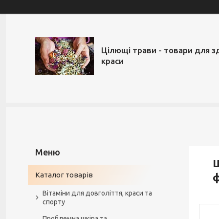
Цілющі трави - товари для з
краси
Ш
Каталог товарів
ф
Вітаміни для довголіття, краси та
спорту
Проблемна шкіра та