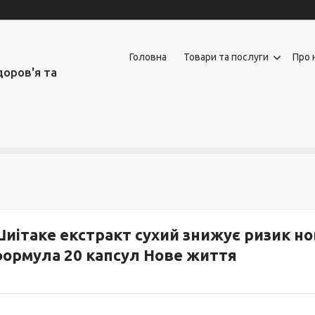
Головна
Товари та послуги
Про 
доров'я та
иітаке екстракт сухий знижує ризик н
ормула 20 капсул Нове життя