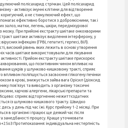
одулюючий полісахарид стрічкан. Цей полісахарид
нізму - активізує імунні клітини для відтворення
й коригуючий, а не стимулюючий ефект, що
омагає ефективно боротися з доброякісними, так і
х залоз, матки, легень, шкіри, передміхурової
о мозку. При прийомі екстракту шиітаке онкохворими
Екстракт шиітаке активізує виділення інтерферону, у
усних інфекціях (ГРВІ, гепатиті, герпесі, ВІЛ).
ті, високий рівень яких лежить в основі утворення
іх часів шиітаке використовували для лікування
й активності. Прийом екстракту шиітаке прискорює
х захворюваннях, що позитивним чином впливає на
вання цукрів у шлунково-кишковому тракті, сприяє
го впливом поліпшується засвоєння глікогену печінки
люкози в крові, знижується зайва вага Орісил (діоксид
нику пов'язує та виводить з організму токсичні
оксини, харчові алергени, лікарські препарати та
, Місцево: сприяє відторгненню нежиттєздатних
ється із шлунково-кишкового тракту. Швидко
десь у день під час їжі. Курс прийому 1-2 місяці. При
ся в організмі і працює ще деякий час після
 та занедбаності процесу. Краще уточнювати
до+25оЗ Протипоказання: індивідуальна нестерпність