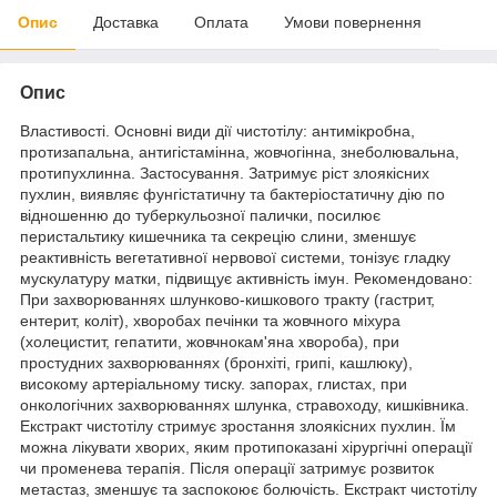
Опис
Доставка
Оплата
Умови повернення
Опис
Властивості. Основні види дії чистотілу: антимікробна,
протизапальна, антигістамінна, жовчогінна, знеболювальна,
протипухлинна. Застосування. Затримує ріст злоякісних
пухлин, виявляє фунгістатичну та бактеріостатичну дію по
відношенню до туберкульозної палички, посилює
перистальтику кишечника та секрецію слини, зменшує
реактивність вегетативної нервової системи, тонізує гладку
мускулатуру матки, підвищує активність імун. Рекомендовано:
При захворюваннях шлунково-кишкового тракту (гастрит,
ентерит, коліт), хворобах печінки та жовчного міхура
(холецистит, гепатити, жовчнокам'яна хвороба), при
простудних захворюваннях (бронхіті, грипі, кашлюку),
високому артеріальному тиску. запорах, глистах, при
онкологічних захворюваннях шлунка, стравоходу, кишківника.
Екстракт чистотілу стримує зростання злоякісних пухлин. Їм
можна лікувати хворих, яким протипоказані хірургічні операції
чи променева терапія. Після операції затримує розвиток
метастаз, зменшує та заспокоює болючість. Екстракт чистотілу