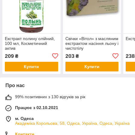
Екстракт полину олійний,
Свічки «Вітол» з масляним
Екст
100 мл, Косметичний
екстрактом насіння льону і
актив
чистотілу
209
203
238
₴
₴
Купити
Купити
Про нас
99% позитивних з 130 відгуків за рік
Працює з 02.10.2021
м. Одеса
Академіка Корольова, 58, Одеса, Україна, Одеса, Україна
Контакти