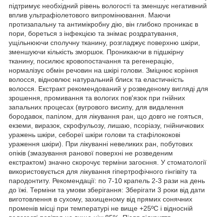
підтримує необхідний рівень вологості та зменшує негативний
вплив ультрафіолетового випромінювання. Маючи
протизапальну та антимікробну дію, він глибоко проникає в
пори, бореться з інфекцією та знімає роздратування,
ущільнюючи сполучну тканину, розгладжує поверхню шкіри,
зменшуючи кількість зморшок. Проникаючи в підшкірну
тканину, посилює кровопостачання та регенерацію,
нормалізує обмін речовин на шкірі голови. Зміцнює коріння
волосся, відновлює натуральний блиск та еластичність
волосся. Екстракт рекомендований у розведеному вигляді для
зрошення, промивання та вологих пов'язок при гнійних
запальних процесах (вугрового висипу, для видалення
бородавок, папілом, для лікування ран, що довго не гояться,
екземи, виразок, скрофульозу, лишаю, псоріазу, гнійничкових
уражень шкіри, себореї шкіри голови та стафілококові
ураження шкіри). При лікуванні невеликих ран, побутових
опіків (змазування ранової поверхні не розведеним
екстрактом) значно скорочує терміни загоєння. У стоматології
використовується для лікування гіпертрофічного гінгівіту та
пародонтиту. Рекомендації: по 7-10 крапель 2-3 рази на день
до їжі. Терміни та умови зберігання: Зберігати 3 роки від дати
виготовлення в сухому, захищеному від прямих сонячних
променів місці при температурі не вище +25ºС і відносній