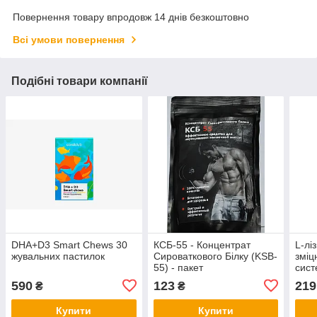
Повернення товару впродовж 14 днів безкоштовно
Всі умови повернення
Подібні товари компанії
DHA+D3 Smart Chews 30
КСБ-55 - Концентрат
L-лі
жувальних пастилок
Сироваткового Білку (KSB-
зміц
55) - пакет
сист
фор
590
123
219
₴
₴
Купити
Купити