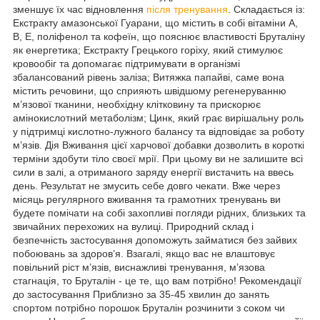
зменшує їх час відновлення
після тренування
. Складається із:
Екстракту амазонської Гуарани, що містить в собі вітаміни A,
B, Е, поліфенол та кофеїн, що пояснює властивості Бруталіну
як енергетика; Екстракту Грецького горіху, який стимулює
кровообіг та допомагає підтримувати в організмі
збалансований рівень заліза; Витяжка папайві, саме вона
містить речовини, що сприяють швідшому регенеруванню
м’язової тканини, необхідну клітковину та прискорює
амінокислотний метаболізм; Цинк, який грає вирішальну роль
у підтримці кислотно-лужного балансу та відповідає за роботу
м’язів. Дія Вживання цієї харчової добавки дозволить в короткі
терміни здобути тіло своєї мрії. При цьому ви не залишите всі
сили в залі, а отриманого заряду енергії вистачить на ввесь
день. Результат не змусить себе довго чекати. Вже через
місяць регулярного вживання та грамотних тренувань ви
будете помічати на собі захопливі погляди рідних, близьких та
звичайних перехожих на вулиці. Природний склад і
безпечність застосування допоможуть займатися без зайвих
побоювань за здоров’я. Взагалі, якщо вас не влаштовує
повільний ріст м’язів, виснажливі тренування, м’язова
стагнація, то Бруталін - це те, що вам потрібно! Рекомендації
до застосування Приблизно за 35-45 хвилин до занять
спортом потрібно порошок Бруталін розчинити з соком чи