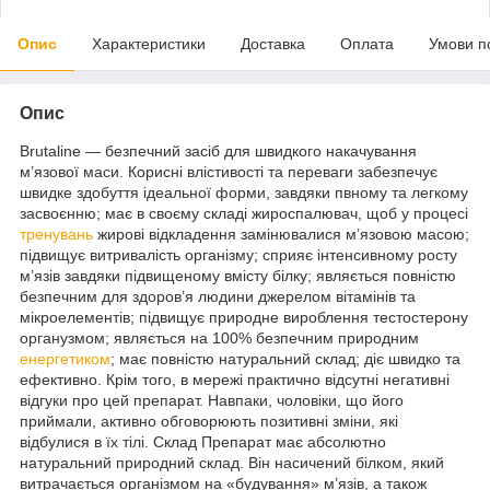
Опис
Характеристики
Доставка
Оплата
Умови п
Опис
Brutaline — безпечний засіб для швидкого накачування
м’язової маси. Корисні влістивості та переваги забезпечує
швидке здобуття ідеальної форми, завдяки пвному та легкому
засвоєнню; має в своєму складі жироспалювач, щоб у процесі
тренувань
жирові відкладення замінювалися м’язовою масою;
підвищує витривалість організму; сприяє інтенсивному росту
м’язів завдяки підвищеному вмісту білку; являється повністю
безпечним для здоров’я людини джерелом вітамінів та
мікроелементів; підвищує природне вироблення тестостерону
органузмом; являється на 100% безпечним природним
енергетиком
; має повністю натуральний склад; діє швидко та
ефективно. Крім того, в мережі практично відсутні негативні
відгуки про цей препарат. Навпаки, чоловіки, що його
приймали, активно обговорюють позитивні зміни, які
відбулися в їх тілі. Склад Препарат має абсолютно
натуральний природний склад. Він насичений білком, який
витрачається організмом на «будування» м’язів, а також