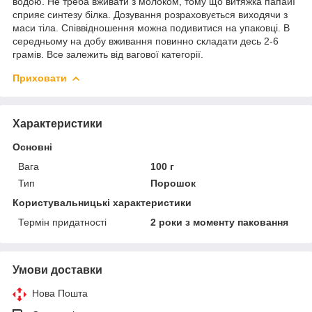
водою. Не треба вживати з молоком, тому що витяжка папайї
сприяє синтезу білка. Дозування розраховується виходячи з
маси тіла. Співвідношення можна подивитися на упаковці. В
середньому на добу вживання повинно складати десь 2-6
грамів. Все залежить від вагової категорії.
Приховати
Характеристики
Основні
Вага
100 г
Тип
Порошок
Користувальницькі характеристики
Термін придатності
2 роки з моменту паковання
Умови доставки
Нова Пошта