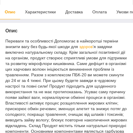
Опис
Характеристики
Доставка
Оплата
Умови п
Опис
Переваги та особливості Допомогає в найкоротші терміни
знизити вагу без будь-якої шкоди для
здоров
’я завдяки
виключно натуральному складу. Крім загальної позитивної дії
на організм, продукт створює сприятливі умови для підтримки
та розвитку мікрофлори кишківника. Саме дефіцит в організмі
цих харчових волокн ініціюється виникнення проблем із
травленням. Разом з комплексом ПБК-20 ви можете скинути
до 24 кг за 4 тижні. При цьому будете завжди в чудовому
настрої та повні сили! Продукт підходить для щоденного
використання та не має протипоказань. Усуває саму причину
появи зайвої ваги, нормалізуючи обмінні процеси в організмі.
Властивості активує процес розщеплення жирових клітин;
прискорює обмін речовин; зменшує апетит та знижує потяг до
солодкого; покращє травлення; очищає від шлаків і токсинів;
виводить зайву вологу; блокує повторне накопичення жирових
відкладень. Склад Продукт містить тільки натуральні природні
компоненти. Основними компонентами являється гарбузова