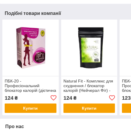
Подібні товари компанії
ПБК-20 -
Natural Fit - Комплекс для
ПБК-
Професіональний
схуднення / блокатор
Про
блокатор калорій (дієтична
калорій (Нейчерал Фіт) -
блок
добавка) - 10 саше
пакет
доба
124
124
123
₴
₴
Купити
Купити
Про нас