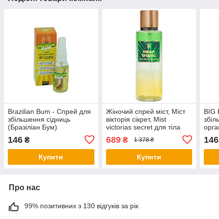
Brazilian Bum - Спрей для
Жіночий спрей міст, Міст
BIG 
збільшення сідниць
вікторія сікрет, Mist
збіл
(Бразіліан Бум)
victorias secret для тіла
орга
вікторія сікрет CF-52
146
689
146
₴
₴
1 378 ₴
Купити
Купити
Про нас
99% позитивних з 130 відгуків за рік