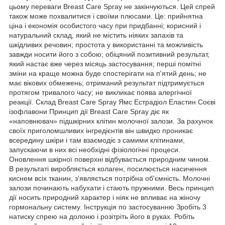
цьому переваги Breast Care Spray не закінчуються. Цей спрей
також може похвалитися і своїми плюсами. Це: прийнятна
ціна і економія особистого часу при придбанні; корисний і
натуральний склад, який не містить ніяких запахів та
шкідливих речовин; простота у використанні та можливість
завжди носити його з собою; обіцяний позитивний результат,
який настає вже через місяць застосування; перші помітні
зміни на краще можна буде спостерігати на п'ятий день; не
має вікових обмежень; отриманий результат підтримується
протягом тривалого часу; не викликає поява алергічної
реакції. Склад Breast Care Spray Ямс Естрадіол Еластин Соєві
ізофлавони Принцип дії Breast Care Spray діє як
«наповнювач» підшкірних клітин молочної залози. За рахунок
своїх приголомшливих інгредієнтів він швидко проникає
всередину шкіри і там взаємодіє з самими клітинами,
запускаючи в них всі необхідні фізіологічні процеси.
Оновлення шкірної поверхні відбувається природним чином.
В результаті виробляється колаген, посилюється насичення
киснем всіх тканин, з'являється потрібна об'ємність. Молочні
залози починають набухати і стають пружними. Весь принцип
дії носить природний характер і ніяк не впливає на жіночу
гормональну систему. Інструкція по застосуванню Зробіть 3
натиску спрею на долоню і розітріть його в руках. Робіть