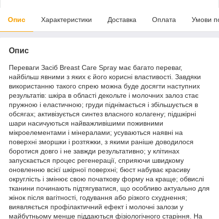
Опис
Характеристики
Доставка
Оплата
Умови п
Опис
Переваги Засіб Breast Care Spray має багато переваг,
найбільш явними з яких є його корисні властивості. Завдяки
використанню такого спрею можна буде досягти наступних
результатів: шкіра в області декольте і молочних залоз стає
пружною і еластичною; груди піднімається і збільшується в
обсягах; активізується синтез власного колагену; підшкірні
шари насичуються найважливішими поживними
мікроелементами і мінералами; усуваються наявні на
поверхні зморшки і розтяжки, з якими раніше доводилося
боротися довго і не завжди результативно; у клітинах
запускається процес регенерації, сприяючи швидкому
оновленню всієї шкірної поверхні; бюст набуває красиву
округлість і змінює свою початкову форму на краще; обвислі
тканини починають підтягуватися, що особливо актуально для
жінок після вагітності, годування або різкого схуднення;
виявляється профілактичний ефект і молочні залози у
майбутньому менше піддаються фізіологічного старіння. На