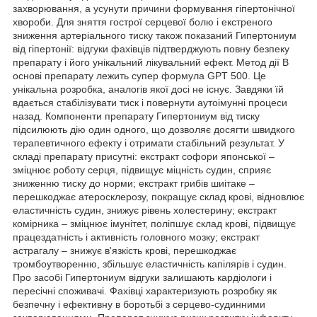
захворювання, а усунути причини формування гіпертонічної
хвороби. Для зняття гострої серцевої болю і екстреного
зниження артеріального тиску також показаний Гипертониум
від гіпертонії: відгуки фахівців підтверджують повну безпеку
препарату і його унікальний лікувальний ефект. Метод дії В
основі препарату лежить супер формула GPT 500. Це
унікальна розробка, аналогів якої досі не існує. Завдяки їй
вдається стабілізувати тиск і повернути аутоімунні процеси
назад. Компоненти препарату Гипертониум від тиску
підсилюють дію один одного, що дозволяє досягти швидкого
терапевтичного ефекту і отримати стабільний результат. У
складі препарату присутні: екстракт софори японської –
зміцнює роботу серця, підвищує міцність судин, сприяє
зниженню тиску до норми; екстракт грибів шиітаке –
перешкоджає атеросклерозу, покращує склад крові, відновлює
еластичність судин, знижує рівень холестерину; екстракт
комірника – зміцнює імунітет, поліпшує склад крові, підвищує
працездатність і активність головного мозку; екстракт
астрагалу – знижує в'язкість крові, перешкоджає
тромбоутворенню, збільшує еластичність капілярів і судин.
Про засобі Гипертониум відгуки залишають кардіологи і
пересічні споживачі. Фахівці характеризують розробку як
безпечну і ефективну в боротьбі з серцево-судинними