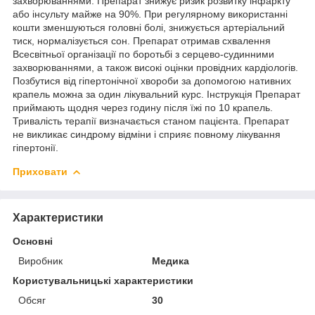
захворюваннями. Препарат знижує ризик розвитку інфаркту
або інсульту майже на 90%. При регулярному використанні
кошти зменшуються головні болі, знижується артеріальний
тиск, нормалізується сон. Препарат отримав схвалення
Всесвітньої організації по боротьбі з серцево-судинними
захворюваннями, а також високі оцінки провідних кардіологів.
Позбутися від гіпертонічної хвороби за допомогою нативних
крапель можна за один лікувальний курс. Інструкція Препарат
приймають щодня через годину після їжі по 10 крапель.
Тривалість терапії визначається станом пацієнта. Препарат
не викликає синдрому відміни і сприяє повному лікування
гіпертонії.
Приховати
Характеристики
Основні
Виробник
Медика
Користувальницькі характеристики
Обсяг
30