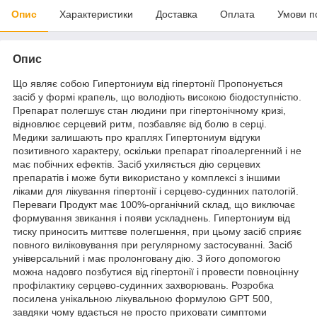
Опис
Характеристики
Доставка
Оплата
Умови п
Опис
Що являє собою Гипертониум від гіпертонії Пропонується
засіб у формі крапель, що володіють високою біодоступністю.
Препарат полегшує стан людини при гіпертонічному кризі,
відновлює серцевий ритм, позбавляє від болю в серці.
Медики залишають про краплях Гипертониум відгуки
позитивного характеру, оскільки препарат гіпоалергенний і не
має побічних ефектів. Засіб ухиляється дію серцевих
препаратів і може бути використано у комплексі з іншими
ліками для лікування гіпертонії і серцево-судинних патологій.
Переваги Продукт має 100%-органічний склад, що виключає
формування звикання і появи ускладнень. Гипертониум від
тиску приносить миттєве полегшення, при цьому засіб сприяє
повного виліковування при регулярному застосуванні. Засіб
універсальний і має пролонговану дію. З його допомогою
можна надовго позбутися від гіпертонії і провести повноцінну
профілактику серцево-судинних захворювань. Розробка
посилена унікальною лікувальною формулою GPT 500,
завдяки чому вдається не просто приховати симптоми