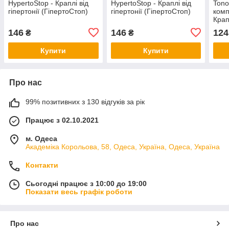
HypertoStop - Краплі від
HypertoStop - Краплі від
Tono
гіпертонії (ГіпертоСтоп)
гіпертонії (ГіпертоСтоп)
комп
Крап
146
146
124
₴
₴
Купити
Купити
Про нас
99% позитивних з 130 відгуків за рік
Працює з 02.10.2021
м. Одеса
Академіка Корольова, 58, Одеса, Україна, Одеса, Україна
Контакти
Сьогодні працює з 10:00 до 19:00
Показати весь графік роботи
Про нас