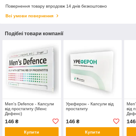
Повернення товару впродовж 14 днів безкоштовно
Всі умови повернення
Подібні товари компанії
Men's Defence - Капсули
Уреферон - Капсули від
Men'
від простатиту (Менс
простатиту
від 
Дефенс)
Деф
146
146
146
₴
₴
Купити
Купити