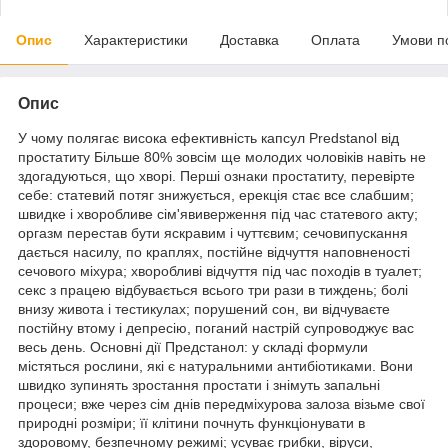
Опис
Характеристики
Доставка
Оплата
Умови п
Опис
У чому полягає висока ефективність капсул Predstanol від
простатиту Більше 80% зовсім ще молодих чоловіків навіть не
здогадуються, що хворі. Перші ознаки простатиту, перевірте
себе: статевий потяг знижується, ерекція стає все слабшим;
швидке і хворобливе сім'явиверження під час статевого акту;
оргазм перестав бути яскравим і чуттєвим; сечовипускання
дається насилу, по краплях, постійне відчуття наповненості
сечового міхура; хворобливі відчуття під час походів в туалет;
секс з працею відбувається всього три рази в тиждень; болі
внизу живота і тестикулах; порушений сон, ви відчуваєте
постійну втому і депресію, поганий настрій супроводжує вас
весь день. Основні дії Предстанол: у складі формули
містяться рослини, які є натуральними антибіотиками. Вони
швидко зупинять зростання простати і знімуть запальні
процеси; вже через сім днів передміхурова залоза візьме свої
природні розміри; її клітини почнуть функціонувати в
здоровому, безпечному режимі; усуває грибки, віруси,