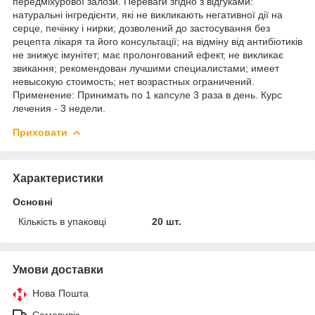
передміхурової залози. Переваги згідно з відгуками:
натуральні інгредієнти, які не викликають негативної дії на
серце, печінку і нирки; дозволений до застосування без
рецепта лікаря та його консультації; на відміну від антибіотиків
не знижує імунітет; має пролонгований ефект, не викликає
звикання; рекомендован лучшими специалистами; имеет
невысокую стоимость; нет возрастных ограничений.
Применение: Принимать по 1 капсуле 3 раза в день. Курс
лечения - 3 недели.
Приховати
Характеристики
Основні
Кількість в упаковці
20 шт.
Умови доставки
Нова Пошта
Самовивіз