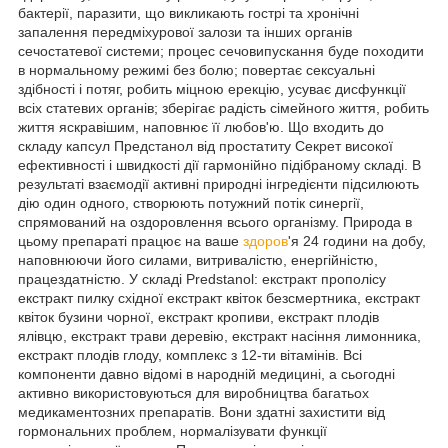
бактерії, паразити, що викликають гострі та хронічні
запалення передміхурової залози та інших органів
сечостатевої системи; процес сечовипускання буде походити
в нормальному режимі без болю; повертає сексуальні
здібності і потяг, робить міцною ерекцію, усуває дисфункції
всіх статевих органів; зберігає радість сімейного життя, робить
життя яскравішим, наповнює її любов'ю. Що входить до
складу капсул Предстанол від простатиту Секрет високої
ефективності і швидкості дії гармонійно підібраному складі. В
результаті взаємодії активні природні інгредієнти підсилюють
дію один одного, створюють потужний потік синергії,
спрямований на оздоровлення всього організму. Природа в
цьому препараті працює на ваше
здоров
'я 24 години на добу,
наповнюючи його силами, витривалістю, енергійністю,
працездатністю. У складі Predstanol: екстракт прополісу
екстракт пилку східної екстракт квіток безсмертника, екстракт
квіток бузини чорної, екстракт кропиви, екстракт плодів
ялівцю, екстракт трави деревію, екстракт насіння лимонника,
екстракт плодів глоду, комплекс з 12-ти вітамінів. Всі
компоненти давно відомі в народній медицині, а сьогодні
активно використовуються для виробництва багатьох
медикаментозних препаратів. Вони здатні захистити від
гормональних проблем, нормалізувати функції