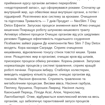
приймання курсу організм активно переробляє
«недоторканий запас», що сформувався роками. Спочатку це
внутрішній жир, що обволікає ваші внутрішні органи, а потім і
підшкірний. Розглянемо всю систему за кроками. Очищення
та підготовка Тривалість — 7 днів Продукт — NeoSlim 7 Day
Detox Ефекти: Запускає процеси зниження ваги М'яко очищає
кишечник Покращує роботу шлунково-кишкового тракту
Активізує обмінні процеси Очищає організм від усіх шкідливих
речовин Підвищує ефективність подальшого схуднення
Позбавляє зайвої рідини До компонентів Neo Slim 7 Day Detox
входять: Кора каскари Сагради. Сприяє очищенню
кишківника, відновленню тонусу стінок товстої кишки. Трава
сени. Розщеплює жир в організмі, очищає кров від шлаків,
прискорює процеси обміну речовин. Корень ревеня. Запускає
нормалізацію процесів у системі травлення, сприяє кращій
роботі печінки. Порошок імбиру. Стабілізує холестерин,
виводить надмірну кількість рідини, очищає організм від
токсинів. Насіння фенхелю. Сприяють травленню та
метаболічним процесам. Висівки вівса, Насіння гарбуза,
Пектину, Крушина, Порошок Лакриці, Насіння льону,
Каєнський Перець, Плоди Асаї, Алое, Чорнослив,
Лактобактерії. Отже, відбувається комплексний вплив на весь
організм, що забезпечує гарантований запуск процесів