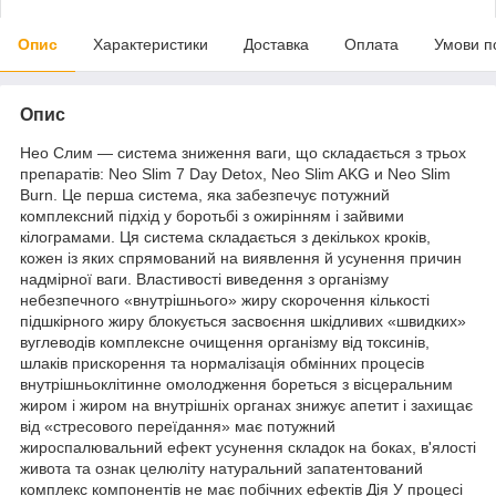
Опис
Характеристики
Доставка
Оплата
Умови п
Опис
Нео Слим — система зниження ваги, що складається з трьох
препаратів: Neo Slim 7 Day Detox, Neo Slim AKG и Neo Slim
Burn. Це перша система, яка забезпечує потужний
комплексний підхід у боротьбі з ожирінням і зайвими
кілограмами. Ця система складається з декількох кроків,
кожен із яких спрямований на виявлення й усунення причин
надмірної ваги. Властивості виведення з організму
небезпечного «внутрішнього» жиру скорочення кількості
підшкірного жиру блокується засвоєння шкідливих «швидких»
вуглеводів комплексне очищення організму від токсинів,
шлаків прискорення та нормалізація обмінних процесів
внутрішньоклітинне омолодження бореться з вісцеральним
жиром і жиром на внутрішніх органах знижує апетит і захищає
від «стресового переїдання» має потужний
жироспалювальний ефект усунення складок на боках, в'ялості
живота та ознак целюліту натуральний запатентований
комплекс компонентів не має побічних ефектів Дія У процесі