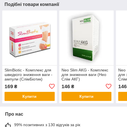
Подібні товари компанії
SlimBiotic - Комплекс для
Neo Slim AKG - Комплекс
Neo 
швидкого зниження ваги -
для зниження ваги (Нео
для 
ампули (СлімБіотик)
Слім АКГ)
Слім
169
146
146
₴
₴
Купити
Купити
Про нас
99% позитивних з 130 відгуків за рік