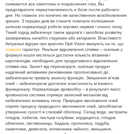
снимаются все симптомы и покраснения глаз. Вы
предотвратите переутомляемость и боли после рабочего
дня. Но главное это конечно же качественное возобновление
зрения. З перших днів ви станете помічати поліпшення
шляхом нормалізації роботи зорових нервом і очного тиску.
Такий підхід забезпечує також здоров'я і запобігає розвитку
захворювань начебто глаукоми або катаракти. Властивості
Актуальні відгуки про краплях Opti Vision вказують на те, що
новинка
гарантує: Реальне відновлення сітківки – оскільки у
формулі кошти міститься достатня кількість вітамінів і
каротиноїдів, необхідних для продуктивного відновлення
сітківки ока. Захист від перенапруги, оскільки продукт
наділений активними речовинами пролонгованої дії,
забезпечуючи тривалу захисну функцію. Зміцнення м'язів
очей – забезпечуючи достатню еластичність м'язового
функціоналу. Нормалізацію кровообігу – в результаті якого
кровоносна система отримує захисний механізм від
небезпечних коливань тиску. Природне зволоження очей
сприяє процесу природного зволоження очей, запобігаючи
утворенню сухості в слизовій оболонці. Склад вода, экстракты
плодов, побегов, листьев голубики, кордицепса, плодов
облепихи, лиственницы, бадана, прополиса, падуба,
пажитника, девясила, копеечника чайного, женьшеня,