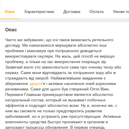
Опис
Характеристики
Доставка
Оплата
Умови п
Опис
Часто ми забуваємо, що очі також вимагають ретельного
догляду. Ми намагаємося вирішувати абсолютно інші
проблеми і максимум при погіршеннях доводиться
використовувати окуляри. На жаль, цей спосіб не вирішує
проблему, а тільки на час використання покращує зір.
Зазвичай мало хто замислюється саме про очному тиску або
нервах. Саме вони відповідають за погіршення зору або ж
страждають від хвороб. Найважливішим завданням є
збереження
здоров
'я і активне насичення очей корисними
речовинами. Саме для цього був створений Опти Віжн.
Переваги Главным преимуществом является абсолютно
натуральный состав, который не вызывает побочных
эффектов и подходит абсолютно всем. Ну и, конечно же, с
ним вы сможете не только предотвратить развитие
заболеваний, но и устранить уже присутствующие. Активные
компоненты средства быстро проникают в организм и
запускают процессы обновления. В первую очередь