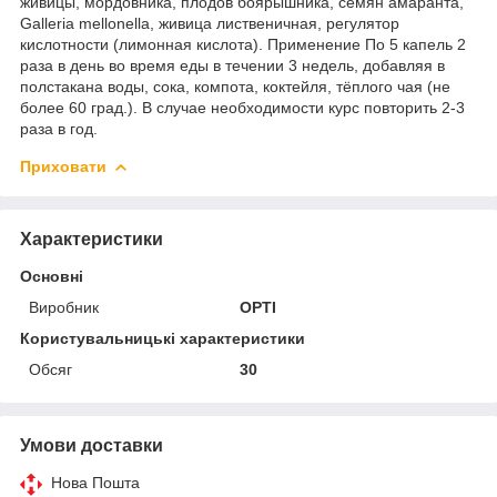
живицы, мордовника, плодов боярышника, семян амаранта,
Galleria mellonella, живица лиственичная, регулятор
кислотности (лимонная кислота). Применение По 5 капель 2
раза в день во время еды в течении 3 недель, добавляя в
полстакана воды, сока, компота, коктейля, тёплого чая (не
более 60 град.). В случае необходимости курс повторить 2-3
раза в год.
Приховати
Характеристики
Основні
Виробник
OPTI
Користувальницькі характеристики
Обсяг
30
Умови доставки
Нова Пошта