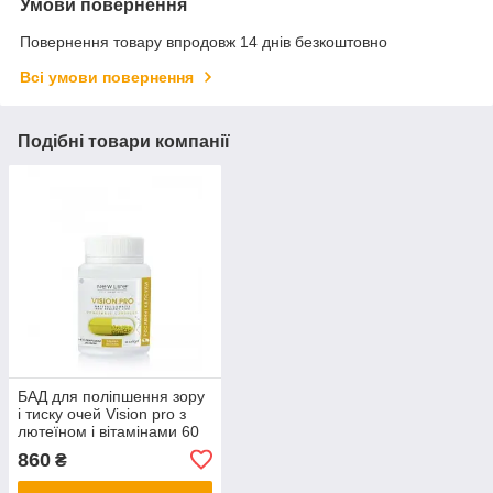
Умови повернення
Повернення товару впродовж 14 днів безкоштовно
Всі умови повернення
Подібні товари компанії
БАД для поліпшення зору
і тиску очей Vision pro з
лютеїном і вітамінами 60
ростить. капсул Нове
860
₴
життя