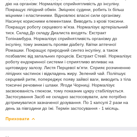
дію на організм: Нормалізує сприйнятливість до інсуліну.
Покращує ліпідний обмін. Зміцнює судини, робить їх більш
міцними і еластичними. Відновлює власні сили організму.
Насичує корисними елементами. Виводить з крові токсини.
Покращує роботу серцевого м'яза. Нормалізує артеріальний
тиск. Склад До складу Диалиста входять: Екстракт
Топінамбура. Нормалізує сприйнятливість організму до
інсуліну, тому зникають прояви діабету. Квітки аптечної
Ромашки. Покращує природний синтез інсуліну, а також
позбавляє від запальних процесів. Екстракт Стевії. Нормалізує
роботу ендокринної системи і сприятливо впливає на
щитовидну залозу. Листя Перцевої м'яти. Сприяє розчиненню
ліпідних частинок і відкладень жиру. Зелений чай. Поліпшує
серцевий ритм, попереджує появу зайвої ваги, виводить з тіла
токсичні речовини і шлаки. Ягоди Чорниці. Нормалізує
засвоюваність глюкози, тому показник цукру стабілізується.
Застосування Засіб не складно застосовувати, але потрібно
дотримуватися зазначеної дозування. По 1 капсулі 2 рази на
день за півгодини до їжі. Термін застосування - 1 місяць.
Приховати