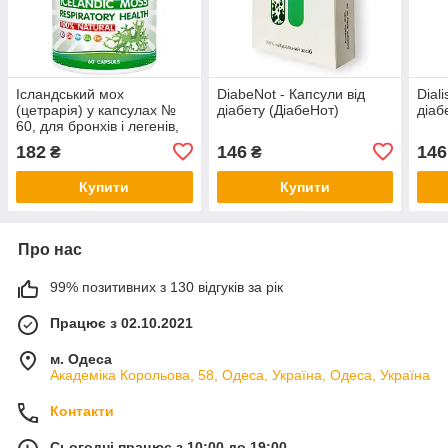
Ісландський мох
DiabeNot - Капсули від
Diali
(цетрарія) у капсулах №
діабету (ДіабеНот)
діаб
60, для бронхів і легенів,
від кашлю, для зміцнення
182
146
146
₴
₴
імунітету
Купити
Купити
Про нас
99% позитивних з 130 відгуків за рік
Працює з 02.10.2021
м. Одеса
Академіка Корольова, 58, Одеса, Україна, Одеса, Україна
Контакти
Сьогодні працює з 10:00 до 19:00