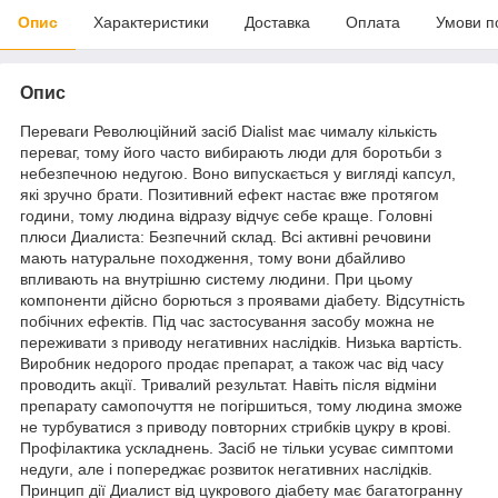
Опис
Характеристики
Доставка
Оплата
Умови п
Опис
Переваги Революційний засіб Dialist має чималу кількість
переваг, тому його часто вибирають люди для боротьби з
небезпечною недугою. Воно випускається у вигляді капсул,
які зручно брати. Позитивний ефект настає вже протягом
години, тому людина відразу відчує себе краще. Головні
плюси Диалиста: Безпечний склад. Всі активні речовини
мають натуральне походження, тому вони дбайливо
впливають на внутрішню систему людини. При цьому
компоненти дійсно борються з проявами діабету. Відсутність
побічних ефектів. Під час застосування засобу можна не
переживати з приводу негативних наслідків. Низька вартість.
Виробник недорого продає препарат, а також час від часу
проводить акції. Тривалий результат. Навіть після відміни
препарату самопочуття не погіршиться, тому людина зможе
не турбуватися з приводу повторних стрибків цукру в крові.
Профілактика ускладнень. Засіб не тільки усуває симптоми
недуги, але і попереджає розвиток негативних наслідків.
Принцип дії Диалист від цукрового діабету має багатогранну