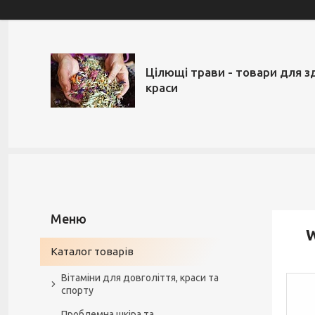
Цілющі трави - товари для з
краси
W
Каталог товарів
Вітаміни для довголіття, краси та
спорту
Проблемна шкіра та