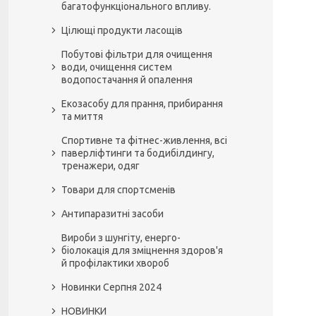
багатофункціонального впливу.
Цілющі продукти ласощів
Побутові фільтри для очищення
води, очищення систем
водопостачання й опалення
Екозасобу для прання, прибирання
та миття
Спортивне та фітнес-живлення, всі
паверліфтинги та бодибілдингу,
тренажери, одяг
Товари для спортсменів
Антипаразитні засоби
Вироби з шунгіту, енерго-
біолокація для зміцнення здоров'я
й профілактики хвороб
Новинки Серпня 2024
НОВИНКИ