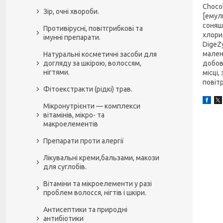
Choco
Зір, очні хвороби.
[емул
соняш
Противірусні, повітгрибкові та
хлори
імунні препарати.
DigeZ
мален
Натуральні косметичні засоби для
добову
догляду за шкірою, волоссям,
нігтями.
місці,
повіт
Фітоекстракти (рідкі) трав.
Мікронутрієнти — комплекси
вітамінів, мікро- та
макроелементів
Препарати проти алергії
Лікувальні креми,бальзами, макози
для суглобів.
Вітаміни та мікроелементи у разі
проблем волосся, нігтів і шкіри.
Антисептики та природні
антибіотики