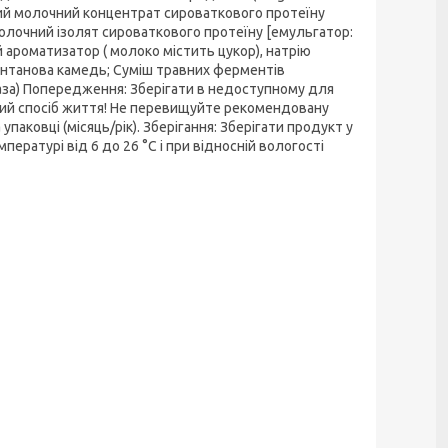
ний молочний концентрат сироваткового протеїну
олочний ізолят сироваткового протеїну [емульгатор:
ароматизатор ( молоко містить цукор), натрію
сантанова камедь; Суміш травних ферментів
паза) Попередження: Зберігати в недоступному для
овий спосіб життя! Не перевищуйте рекомендовану
упаковці (місяць/рік). Зберігання: Зберігати продукт у
пературі від 6 до 26 °C і при відносній вологості