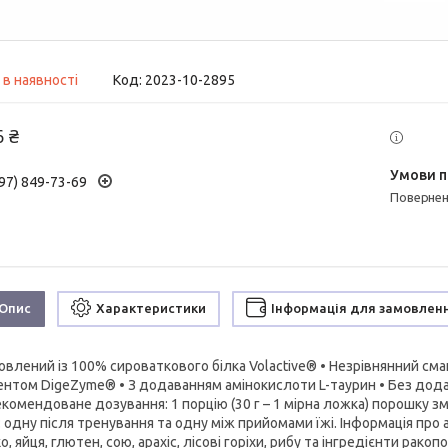
 в наявності
Код:
2023-10-2895
6 ₴
97) 849-73-69
поверне
Опис
Характеристики
Інформація для замовлен
овлений із 100% сироваткового білка Volactive® • Незрівнянний смак
нтом DigeZyme® • З додаванням амінокислоти L-таурин • Без додава
Рекомендоване дозування: 1 порцію (30 г – 1 мірна ложка) порошку з
ї: одну після тренування та одну між прийомами їжі. Інформація про
, яйця, глютен, сою, арахіс, лісові горіхи, рибу та інгредієнти ракоп