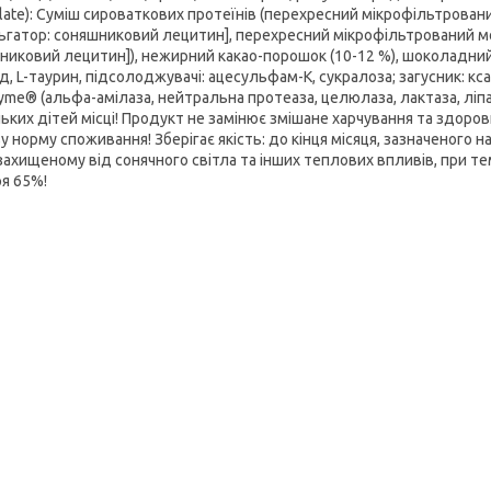
late): Суміш сироваткових протеїнів (перехресний мікрофільтрова
ьгатор: соняшниковий лецитин], перехресний мікрофільтрований м
никовий лецитин]), нежирний какао-порошок (10-12 %), шоколадний 
д, L-таурин, підсолоджувачі: ацесульфам-К, сукралоза; загусник: к
yme® (альфа-амілаза, нейтральна протеаза, целюлаза, лактаза, лі
ьких дітей місці! Продукт не замінює змішане харчування та здор
 норму споживання! Зберігає якість: до кінця місяця, зазначеного на 
 захищеному від сонячного світла та інших теплових впливів, при тем
ря 65%!