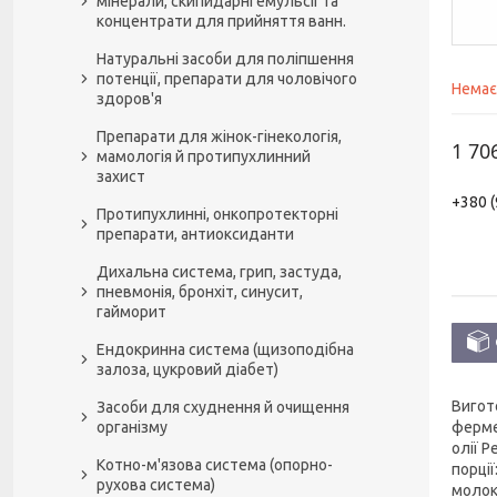
мінерали, скипидарні емульсії та
концентрати для прийняття ванн.
Натуральні засоби для поліпшення
потенції, препарати для чоловічого
Немає
здоров'я
Препарати для жінок-гінекологія,
1 70
мамологія й протипухлинний
захист
+380 (
Протипухлинні, онкопротекторні
препарати, антиоксиданти
Дихальна система, грип, застуда,
пневмонія, бронхіт, синусит,
гайморит
Ендокринна система (щизоподібна
залоза, цукровий діабет)
Вигот
Засоби для схуднення й очищення
ферме
організму
олії 
Котно-м'язова система (опорно-
порці
рухова система)
молоко