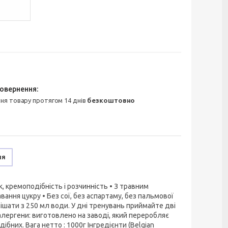
ння товару протягом 14 днів
безкоштовно
ня
, кремоподібність і розчинність • З травним
ння цукру • Без сої, без аспартаму, без пальмової
мішати з 250 мл води. У дні тренувань приймайте дві
 алергени: виготовлено на заводі, який переробляє
одібних. Вага нетто : 1000г Інгредієнти (Belgian