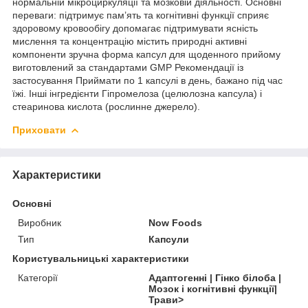
нормальній мікроциркуляції та мозковій діяльності. Основні
переваги: підтримує пам’ять та когнітивні функції сприяє
здоровому кровообігу допомагає підтримувати ясність
мислення та концентрацію містить природні активні
компоненти зручна форма капсул для щоденного прийому
виготовлений за стандартами GMP Рекомендації із
застосування Приймати по 1 капсулі в день, бажано під час
їжі. Інші інгредієнти Гіпромелоза (целюлозна капсула) і
стеаринова кислота (рослинне джерело).
Приховати
Характеристики
Основні
Виробник
Now Foods
Тип
Капсули
Користувальницькі характеристики
Категорії
Адаптогенні | Гінко білоба |
Мозок і когнітивні функції|
Трави>