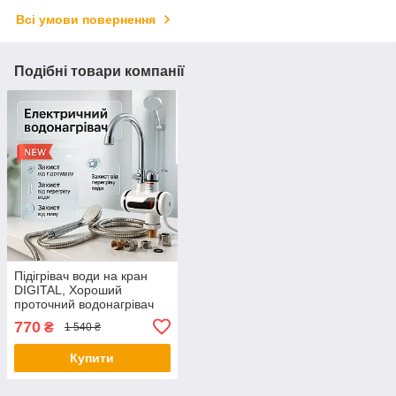
Всі умови повернення
Подібні товари компанії
Підігрівач води на кран
DIGITAL, Хороший
проточний водонагрівач
для дому, Проточний кран
770
₴
1 540 ₴
«Делімано» BV-29
Купити