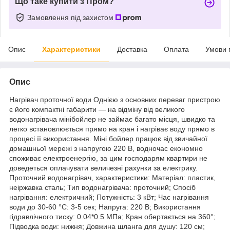
Що таке купити з Пром?
Замовлення під захистом
Опис
Характеристики
Доставка
Оплата
Умови 
Опис
Нагрівач проточної води Однією з основних переваг пристрою
є його компактні габарити — на відміну від великого
водонагрівача мінібойлер не займає багато місця, швидко та
легко встановлюється прямо на кран і нагріває воду прямо в
процесі її використання. Міні бойлер працює від звичайної
домашньої мережі з напругою 220 В, водночас економно
споживає електроенергію, за цим господарям квартири не
доведеться оплачувати величезні рахунки за електрику.
Проточний водонагрівач, характеристики: Матеріал: пластик,
неіржавка сталь; Тип водонагрівача: проточний; Спосіб
нагрівання: електричний; Потужність: 3 кВт; Час нагрівання
води до 30-60 °C: 3-5 сек; Напруга: 220 В; Використання
гідравлічного тиску: 0.04*0.5 МПа; Кран обертається на 360°;
Підводка води: нижня; Довжина шланга для душу: 120 см;