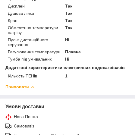
Дисплей
Так
Душова лійка
Так
Кран
Так
Обмеження температури
Так
нагріву
Пульт дистанційного
Ні
керування
Регулювання температури
Плавна
Тумба під умивальник
Ні
Додаткові характеристики електричних водонагрівачів
Кількість ТЕНів
1
Приховати
Умови доставки
Нова Пошта
Самовивіз