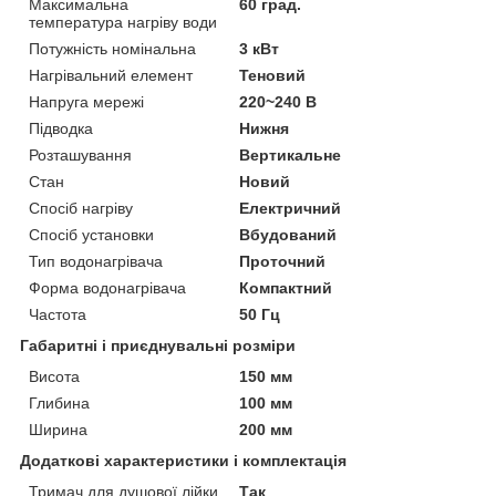
Максимальна
60 град.
температура нагріву води
Потужність номінальна
3 кВт
Нагрівальний елемент
Теновий
Напруга мережі
220~240 В
Підводка
Нижня
Розташування
Вертикальне
Стан
Новий
Спосіб нагріву
Електричний
Спосіб установки
Вбудований
Тип водонагрівача
Проточний
Форма водонагрівача
Компактний
Частота
50 Гц
Габаритні і приєднувальні розміри
Висота
150 мм
Глибина
100 мм
Ширина
200 мм
Додаткові характеристики і комплектація
Тримач для душової лійки
Так