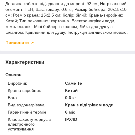
Довжина кабелю під'єднання до мережі: 92 см; Нагрівальний
елемент: ТЕН; Вага товару: 0.6 кг; Розмір бойлера: 20х15х10
см; Розмір крана: 15х2.5 см; Колір: білий; Країна-виробник:
Китай; Тип паковання: картонна. Електронагрівач води,
комплектація: Міні бойлер із краном; Лійка для душу зі
шлангом; Кріплення для душу; Інструкція англійською мовою.
Приховати
Характеристики
Основні
Виробник
Саме Те
Країна виробник
Китай
Вага
0.6 кг
Вид водонагрівача
Кран з підігрівом води
Гарантійний термін
6 міс
Клас захисту корпусів
IPX4D
електронного
устаткування