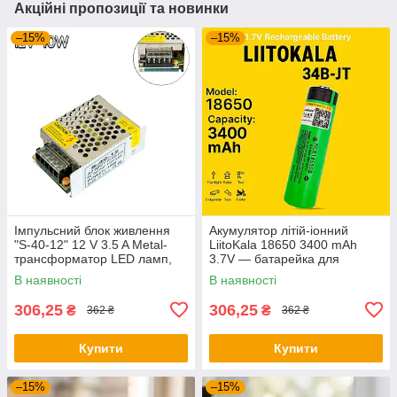
Акційні пропозиції та новинки
–15%
–15%
Імпульсний блок живлення
Акумулятор літій-іонний
"S-40-12" 12 V 3.5 A Metal-
LiitoKala 18650 3400 mAh
трансформатор LED ламп,
3.7V — батарейка для
блок для світлодіодної стрічки
ліхтарів і повербанків
В наявності
В наявності
306,25
306,25
₴
₴
362 ₴
362 ₴
Купити
Купити
–15%
–15%