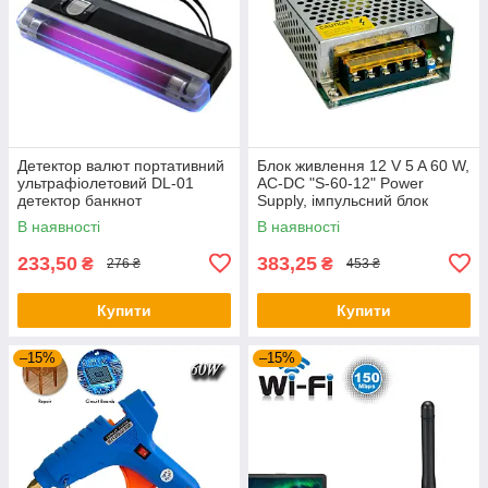
Детектор валют портативний
Блок живлення 12 V 5 A 60 W,
ультрафіолетовий DL-01
AC-DC "S-60-12" Power
детектор банкнот
Supply, імпульсний блок
портативний
живлення для світлодіодної
В наявності
В наявності
стрічки
233,50
383,25
₴
₴
276 ₴
453 ₴
Купити
Купити
–15%
–15%