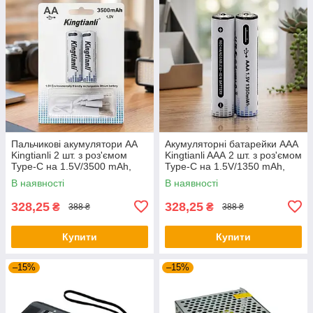
Пальчикові акумулятори АА
Акумуляторні батарейки ААА
Kingtianli 2 шт. з роз'ємом
Kingtianli AAА 2 шт. з роз'ємом
Type-C на 1.5V/3500 mAh,
Type-C на 1.5V/1350 mAh,
акумуляторні батарейки аа
мізинчикові акумулятори
В наявності
В наявності
328,25
328,25
₴
₴
388 ₴
388 ₴
Купити
Купити
–15%
–15%