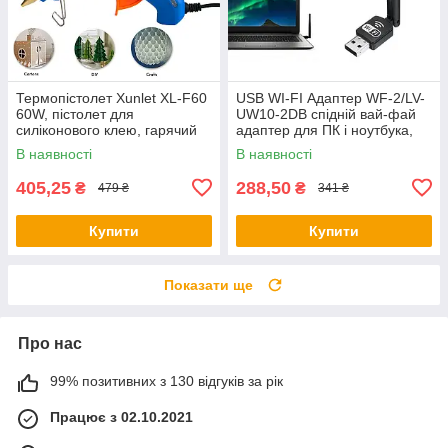
Термопістолет Xunlet XL-F60
USB WI-FI Адаптер WF-2/LV-
60W, пістолет для
UW10-2DB спідній вай-фай
силіконового клею, гарячий
адаптер для ПК і ноутбука,
клей пістолет | термопістолет
мережевий адаптер WIFI | Ві-
В наявності
В наявності
Фі
405,25
288,50
₴
₴
479 ₴
341 ₴
Купити
Купити
Показати ще
Про нас
99% позитивних з 130 відгуків за рік
Працює з 02.10.2021