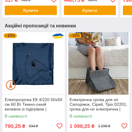
₴
₴
611 ₴
528 ₴
електрогралка
електрична
твар
Купити
Купити
Акційні пропозиції та новинки
–15%
–15%
Електрогрілка ЕК 4/220 50х50
Електрична грілка для ніг
см 60 Вт Темно-синій
Сапоріжок, Сірий, Тріо 02201,
килимок із підігрівом |
грілка для ніг електрична |
електрична грілка для тварин
граничка для ніг
В наявності
В наявності
790,25
1 098,25
₴
₴
934 ₴
1 298 ₴