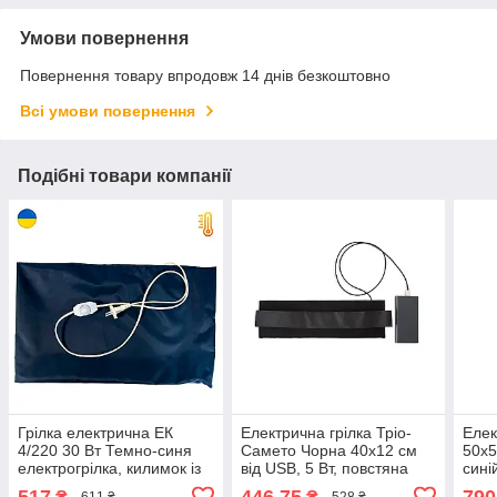
Умови повернення
Повернення товару впродовж 14 днів безкоштовно
Всі умови повернення
Подібні товари компанії
Грілка електрична ЕК
Електрична грілка Тріо-
Елек
4/220 30 Вт Темно-синя
Самето Чорна 40х12 см
50х5
електрогрілка, килимок із
від USB, 5 Вт, повстяна
сині
підігрівом 26х52 см |
електрогрілка | грайка
| ел
517
446,75
790