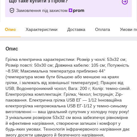
Що таке купити з Пром?
Замовлення під захистом
Опис
Характеристики
Доставка
Оплата
Умови п
Опис
Грілка електрична характеристики: Розмір у чохлі: 53х32 см;
Розмір повсті: 50х30 см; Довжина кабелю: 105 см; Потужність
~8.5W; Максимальна температура приблизно 44°
(температура може бути більшою або меншою на краях
грілки, і залежать від зовнішньої температури); Працює від
USB; Водонепроникний чохол; Вага: 200 г; Колір: темно-синій.
Електрогрілка комплектація: Грілка; Чехол; Інструкція; Zip-
паковання. Електрична грілка USB ЕГ — 1/12 Інноваційна
електрогрілка непромокальна USB ЕГ-1/12 у темно-синьому
виготовленні — ваш ідеальний супутник у холодну пору року!
З унікальним розміром 53х32 см вона забезпечує рівномірне
й ефективне нагрівання, створюючи затишок і комфорт у
будь-яких умовах. Технологія інфрачервоного нагрівання дає
змогу досягти швидкого й безпечного нагрівання,