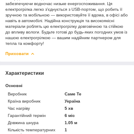
забезпечуючи водночас низьке енергоспоживання. Ця
електрогрілка легко з'єднується з USB-портом, що робить її
зручною та мобільною — використовуйте її вдома, в офісі або
навіть в автомобілі. Надійна конструкція та високоякісні
матеріали роблять цю електрогрілку довговічною та стійкою
до впливу вологи. Будьте готові до будь-яких погодних умов із
нашою електрогрілкою — вашим надійним партнером для
тепла та комфорту!
Приховати
Характеристики
Основні
Виробник
Саме Те
Країна виробник
Україна
Час нагріву
5 хв
Гарантійний термін
6 міс
Довжина шнура
1.05 м
Кількість температурних
1