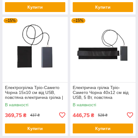
Купити
Купити
–15%
–15%
Електрогрілка Тріо-Самето
Електрична грілка Тріо-
Чорна 15х10 см від USB,
Самето Чорна 40х12 см від
повстяна електрична грілка |
USB, 5 Вт, повстяна
гралка електрична
електрогрілка | грайка
В наявності
В наявності
електрична
369,75
446,75
₴
₴
437 ₴
528 ₴
Купити
Купити