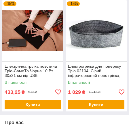
–15%
–15%
Електрична грілка повстяна
Електрогрілка для попереку
Тріо-СамеТо Чорна 10 Вт
Тріо 02104, Сірий,
30х21 см від USB
інфрачервоний пояс грілка,
електрогрілка | граничка
електрогрілка | електрична
В наявності
В наявності
електрична
гралка
433,25
1 029
₴
₴
512 ₴
1 216 ₴
Купити
Купити
Про нас