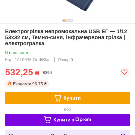
Електрогрілка непромокальна USB ЕГ — 1/12
53х32 см, Темно-синя, інфрачервона грілка |
електрогралка
В наявності
Код: 1010036-DarkBlue
Роздріб
532,25
₴
629 ₴
Економія
96.75 ₴
Купити
або
Купити з