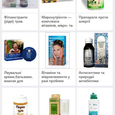
Фітоекстракти
Мікронутрієнти —
Препарати проти
(рідкі) трав.
комплекси
алергії
вітамінів, мікро- та
макроелементів
Лікувальні
Вітаміни та
Антисептики та
креми,бальзами,
мікроелементи у
природні
макози для
разі проблем
антибіотики
суглобів.
волосся, нігтів і
багатофункціонал
шкіри.
ьного впливу.