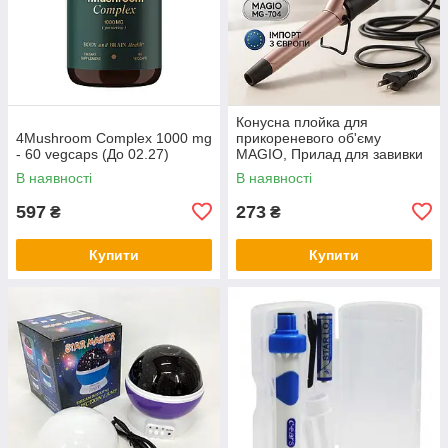
Конусна плойка для
4Mushroom Complex 1000 mg
прикореневого об'єму
- 60 vegcaps (До 02.27)
MAGIO, Прилад для завивки
волосся Плойка-стайлер
В наявності
В наявності
завивки KS-50
597
273
₴
₴
Купити
Купити