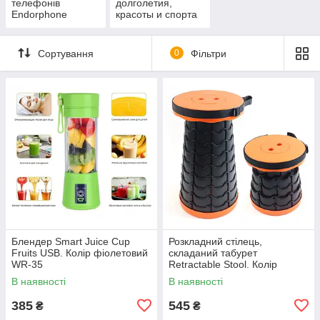
телефонів
долголетия,
Endorphone
красоты и спорта
Сортування
0
Фільтри
Блендер Smart Juice Cup
Розкладний стілець,
Fruits USB. Колір фіолетовий
складаний табурет
WR-35
Retractable Stool. Колір
помаранчевий YX-46
В наявності
В наявності
385
545
₴
₴