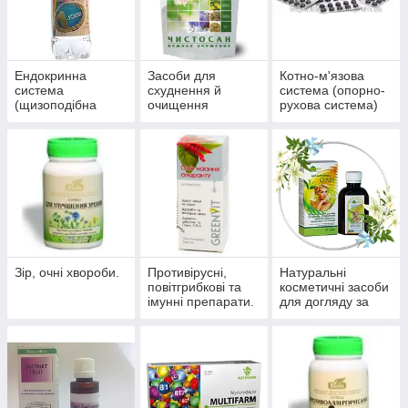
Ендокринна
Засоби для
Котно-м'язова
система
схуднення й
система (опорно-
(щизоподібна
очищення
рухова система)
залоза, цукровий
організму
діабет)
Зір, очні хвороби.
Противірусні,
Натуральні
повітгрибкові та
косметичні засоби
імунні препарати.
для догляду за
шкірою, волоссям,
нігтями.