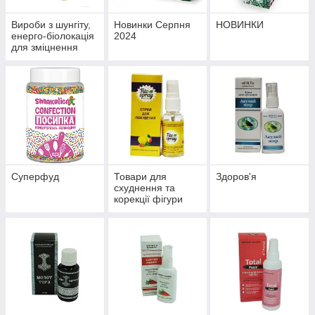
Вироби з шунгіту,
Новинки Серпня
НОВИНКИ
енерго-біолокація
2024
для зміцнення
здоров'я й
профілактики
хвороб
Суперфуд
Товари для
Здоров'я
схуднення та
корекції фігури