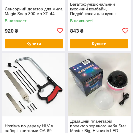
Багатофункціональний
Сенсорний дозатор для мила
кухонний комбайн,
Magic Soap 300 мл XF-44
Подрібнювач для кухні з
металевою чашею, Блендери
В наявності
В наявності
з насадками KH-96
920
843
₴
₴
Купити
Купити
Домашній планетарій
Ножівка по дереву HLV в
проектор зоряного неба Star
наборі з пилками OA-69
Master Big, Нічник із LED-