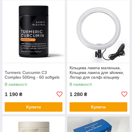
Кільцева лампа маленька,
Turmeric Curcumin C3
Кільцева лампа для зйомки,
Complex 500mg - 60 softgels
Ліхтар для селфі кільцеву
лампу QV-94
В наявності
В наявності
1 190
1 280
₴
₴
Купити
Купити