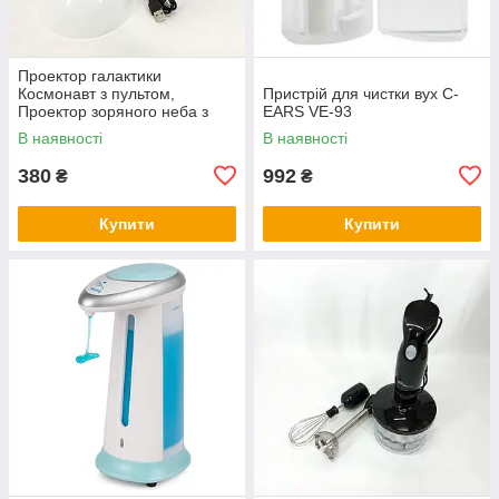
Проектор галактики
Космонавт з пультом,
Пристрій для чистки вух С-
Проектор зоряного неба з
EARS VE-93
пультом дистанційного
В наявності
В наявності
керування UH-91
380
992
₴
₴
Купити
Купити