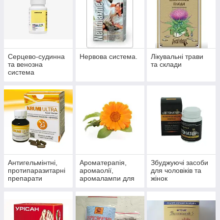
Серцево-судинна
Нервова система.
Лікувальні трави
та венозна
та склади
система
Антигельмінтні,
Ароматерапія,
Збуджуючі засоби
протипаразитарні
аромаолії,
для чоловіків та
препарати
аромалампи для
жінок
ароматизації
приміщень