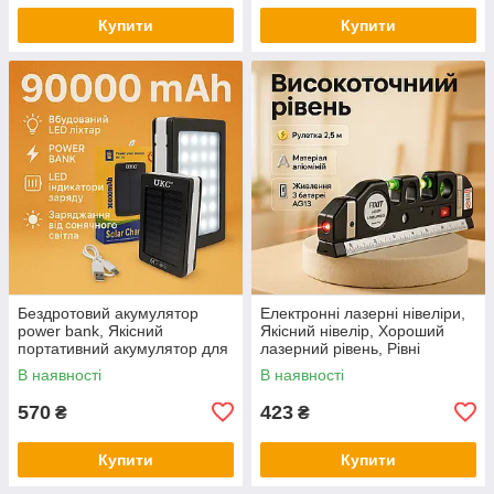
Купити
Купити
Бездротовий акумулятор
Електронні лазерні нівеліри,
power bank, Якісний
Якісний нівелір, Хороший
портативний акумулятор для
лазерний рівень, Рівні
телефону, Powerbank для
будівельні професійні OA-27
В наявності
В наявності
дому VG-33
570
423
₴
₴
Купити
Купити