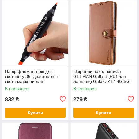
Набір фломастерів для
Шкіряний чохол-книжка
скетчингу 36, Двосторонні
GETMAN Gallant (PU) для
скетч-маркери для
Samsung Galaxy A17 4G/5G
художників Набір скетчингу
В наявності
В наявності
PO-70
832
279
₴
₴
Купити
Купити