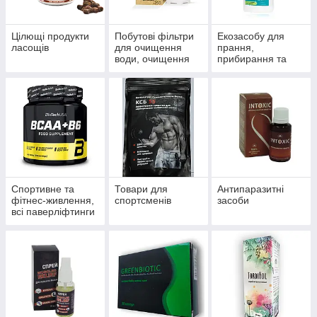
Цілющі продукти
Побутові фільтри
Екозасобу для
ласощів
для очищення
прання,
води, очищення
прибирання та
систем
миття
водопостачання й
опалення
Спортивне та
Товари для
Антипаразитні
фітнес-живлення,
спортсменів
засоби
всі паверліфтинги
та бодибілдингу,
тренажери, одяг