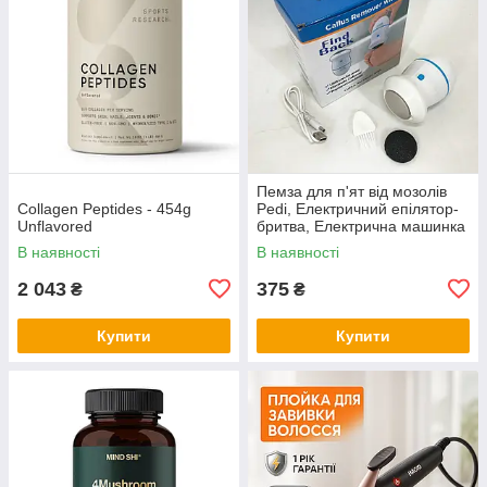
Пемза для п'ят від мозолів
Collagen Peptides - 454g
Pedi, Електричний епілятор-
Unflavored
бритва, Електрична машинка
для чищення п'ят EU-11
В наявності
В наявності
2 043
375
₴
₴
Купити
Купити