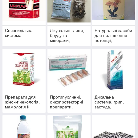
Сечовидільна
Лікувальні глини,
Натуральні засоби
система
бруду та
для поліпшення
мінерали,
потенції,
скипидарні
препарати для
емульсії та
чоловічого
концентрати для
здоров'я
прийняття ванн.
Препарати для
Протипухлинні,
Дихальна
жінок-гінекологія,
онкопротекторні
система, грип,
мамологія й
препарати,
застуда,
протипухлинний
антиоксиданти
пневмонія,
захист
бронхіт, синусит,
гайморит