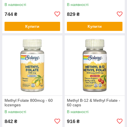
підсвічуванням від USB QX-
В наявності
В наявності
45
744
829
₴
₴
Купити
Купити
Methyl Folate 800mcg - 60
Methyl B-12 & Methyl Folate -
lozenges
60 caps
В наявності
В наявності
842
916
₴
₴