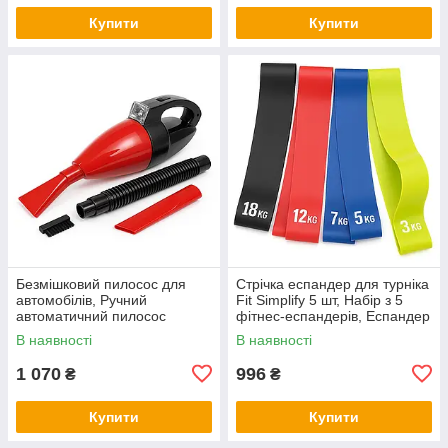
Купити
Купити
Безмішковий пилосос для
Стрічка еспандер для турніка
автомобілів, Ручний
Fit Simplify 5 шт, Набір з 5
автоматичний пилосос
фітнес-еспандерів, Еспандер
Ручний автомобільний для
вправ тренажерний OV-18
В наявності
В наявності
пилу ZQ-66
1 070
996
₴
₴
Купити
Купити