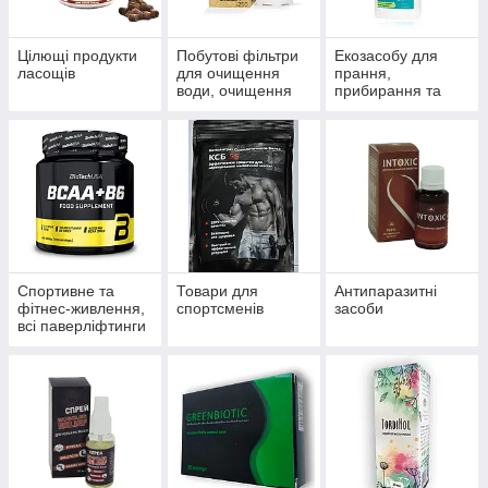
Цілющі продукти
Побутові фільтри
Екозасобу для
ласощів
для очищення
прання,
води, очищення
прибирання та
систем
миття
водопостачання й
опалення
Спортивне та
Товари для
Антипаразитні
фітнес-живлення,
спортсменів
засоби
всі паверліфтинги
та бодибілдингу,
тренажери, одяг