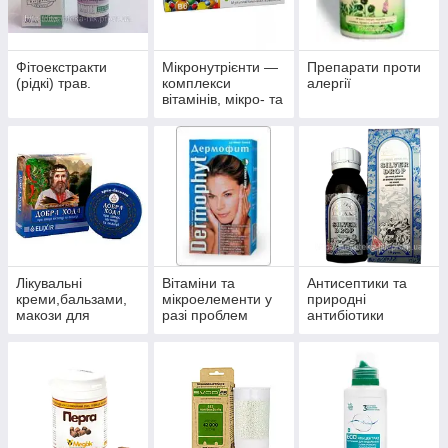
Фітоекстракти
Мікронутрієнти —
Препарати проти
(рідкі) трав.
комплекси
алергії
вітамінів, мікро- та
макроелементів
Лікувальні
Вітаміни та
Антисептики та
креми,бальзами,
мікроелементи у
природні
макози для
разі проблем
антибіотики
суглобів.
волосся, нігтів і
багатофункціонал
шкіри.
ьного впливу.