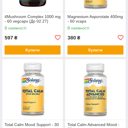
4Mushroom Complex 1000 mg
Magnesium Asporotate 400mg
- 60 vegcaps (До 02.27)
- 60 vcaps
В наявності
В наявності
597
380
₴
₴
Купити
Купити
Total Calm Mood Support - 30
Total Calm Advanced Mood -