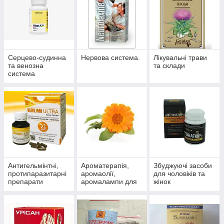
Серцево-судинна
Нервова система.
Лікувальні трави
та венозна
та склади
система
Антигельмінтні,
Ароматерапія,
Збуджуючі засоби
протипаразитарні
аромаолії,
для чоловіків та
препарати
аромалампи для
жінок
ароматизації
приміщень