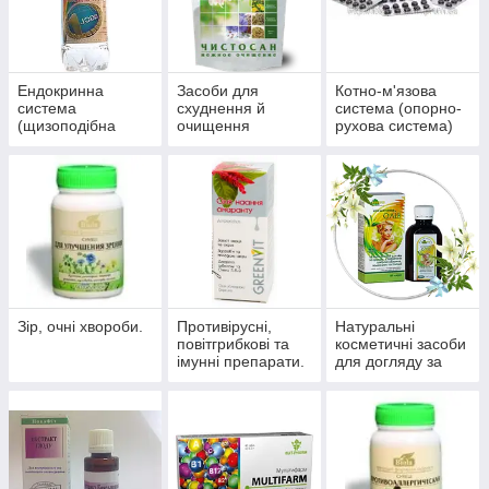
Ендокринна
Засоби для
Котно-м'язова
система
схуднення й
система (опорно-
(щизоподібна
очищення
рухова система)
залоза, цукровий
організму
діабет)
Зір, очні хвороби.
Противірусні,
Натуральні
повітгрибкові та
косметичні засоби
імунні препарати.
для догляду за
шкірою, волоссям,
нігтями.