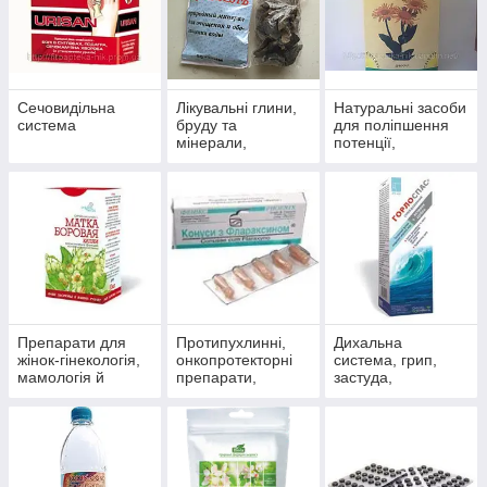
Сечовидільна
Лікувальні глини,
Натуральні засоби
система
бруду та
для поліпшення
мінерали,
потенції,
скипидарні
препарати для
емульсії та
чоловічого
концентрати для
здоров'я
прийняття ванн.
Препарати для
Протипухлинні,
Дихальна
жінок-гінекологія,
онкопротекторні
система, грип,
мамологія й
препарати,
застуда,
протипухлинний
антиоксиданти
пневмонія,
захист
бронхіт, синусит,
гайморит