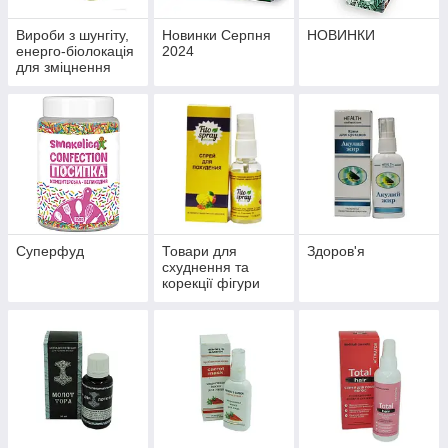
Вироби з шунгіту,
Новинки Серпня
НОВИНКИ
енерго-біолокація
2024
для зміцнення
здоров'я й
профілактики
хвороб
Суперфуд
Товари для
Здоров'я
схуднення та
корекції фігури