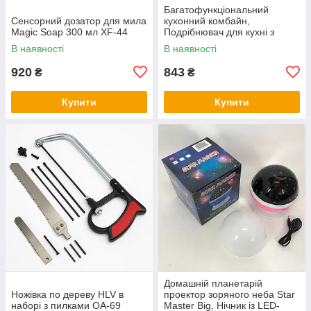
Багатофункціональний
Сенсорний дозатор для мила
кухонний комбайн,
Magic Soap 300 мл XF-44
Подрібнювач для кухні з
металевою чашею, Блендери
В наявності
В наявності
з насадками KH-96
920
843
₴
₴
Купити
Купити
Домашній планетарій
Ножівка по дереву HLV в
проектор зоряного неба Star
наборі з пилками OA-69
Master Big, Нічник із LED-