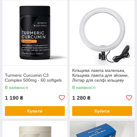
Кільцева лампа маленька,
Turmeric Curcumin C3
Кільцева лампа для зйомки,
Complex 500mg - 60 softgels
Ліхтар для селфі кільцеву
лампу QV-94
В наявності
В наявності
1 190
1 280
₴
₴
Купити
Купити