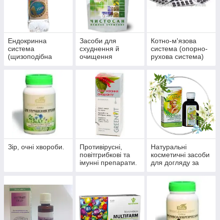
Ендокринна
Засоби для
Котно-м'язова
система
схуднення й
система (опорно-
(щизоподібна
очищення
рухова система)
залоза, цукровий
організму
діабет)
Зір, очні хвороби.
Противірусні,
Натуральні
повітгрибкові та
косметичні засоби
імунні препарати.
для догляду за
шкірою, волоссям,
нігтями.