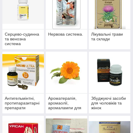
Серцево-судинна
Нервова система.
Лікувальні трави
та венозна
та склади
система
Антигельмінтні,
Ароматерапія,
Збуджуючі засоби
протипаразитарні
аромаолії,
для чоловіків та
препарати
аромалампи для
жінок
ароматизації
приміщень