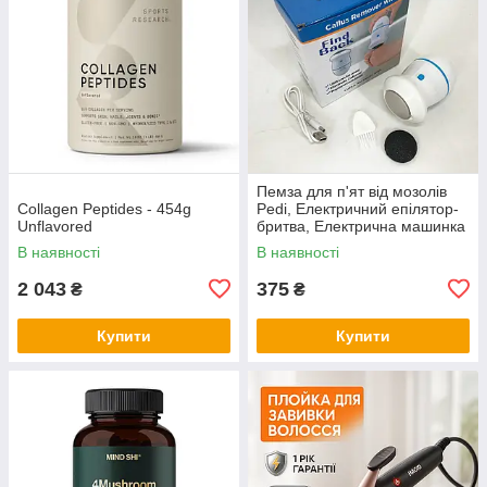
Пемза для п'ят від мозолів
Collagen Peptides - 454g
Pedi, Електричний епілятор-
Unflavored
бритва, Електрична машинка
для чищення п'ят EU-11
В наявності
В наявності
2 043
375
₴
₴
Купити
Купити