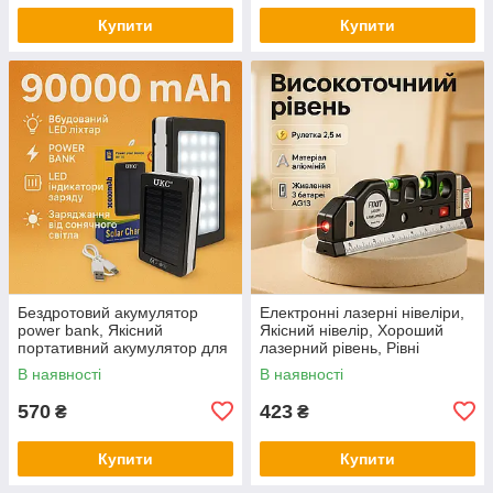
Купити
Купити
Бездротовий акумулятор
Електронні лазерні нівеліри,
power bank, Якісний
Якісний нівелір, Хороший
портативний акумулятор для
лазерний рівень, Рівні
телефону, Powerbank для
будівельні професійні OA-27
В наявності
В наявності
дому VG-33
570
423
₴
₴
Купити
Купити