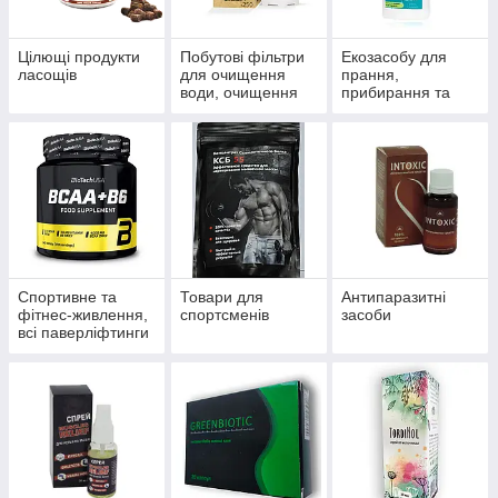
Цілющі продукти
Побутові фільтри
Екозасобу для
ласощів
для очищення
прання,
води, очищення
прибирання та
систем
миття
водопостачання й
опалення
Спортивне та
Товари для
Антипаразитні
фітнес-живлення,
спортсменів
засоби
всі паверліфтинги
та бодибілдингу,
тренажери, одяг