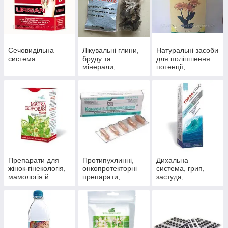
Сечовидільна
Лікувальні глини,
Натуральні засоби
система
бруду та
для поліпшення
мінерали,
потенції,
скипидарні
препарати для
емульсії та
чоловічого
концентрати для
здоров'я
прийняття ванн.
Препарати для
Протипухлинні,
Дихальна
жінок-гінекологія,
онкопротекторні
система, грип,
мамологія й
препарати,
застуда,
протипухлинний
антиоксиданти
пневмонія,
захист
бронхіт, синусит,
гайморит