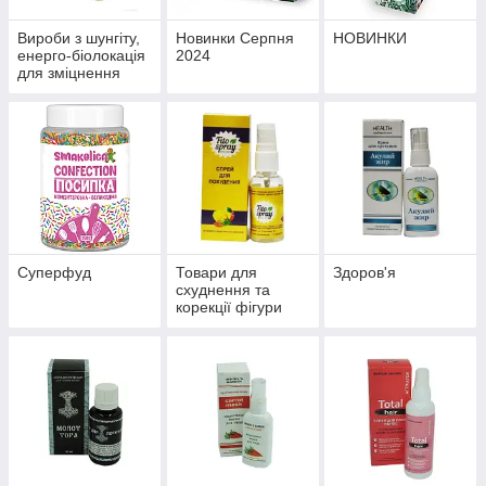
Вироби з шунгіту,
Новинки Серпня
НОВИНКИ
енерго-біолокація
2024
для зміцнення
здоров'я й
профілактики
хвороб
Суперфуд
Товари для
Здоров'я
схуднення та
корекції фігури