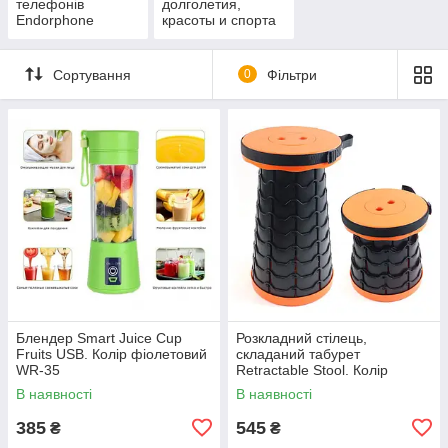
телефонів
долголетия,
Endorphone
красоты и спорта
Сортування
0
Фільтри
Блендер Smart Juice Cup
Розкладний стілець,
Fruits USB. Колір фіолетовий
складаний табурет
WR-35
Retractable Stool. Колір
помаранчевий YX-46
В наявності
В наявності
385
545
₴
₴