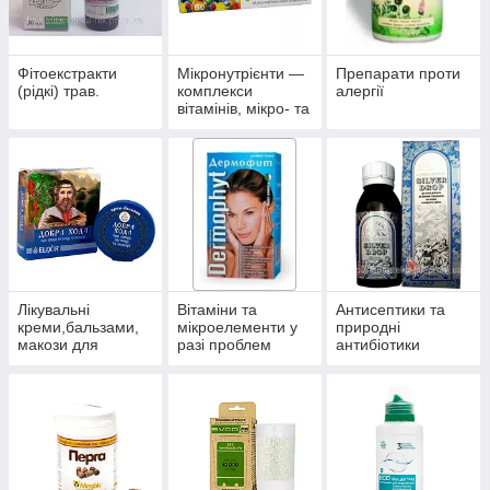
Фітоекстракти
Мікронутрієнти —
Препарати проти
(рідкі) трав.
комплекси
алергії
вітамінів, мікро- та
макроелементів
Лікувальні
Вітаміни та
Антисептики та
креми,бальзами,
мікроелементи у
природні
макози для
разі проблем
антибіотики
суглобів.
волосся, нігтів і
багатофункціонал
шкіри.
ьного впливу.