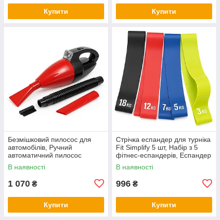
Купити
Купити
Безмішковий пилосос для
Стрічка еспандер для турніка
автомобілів, Ручний
Fit Simplify 5 шт, Набір з 5
автоматичний пилосос
фітнес-еспандерів, Еспандер
Ручний автомобільний для
вправ тренажерний OV-18
В наявності
В наявності
пилу ZQ-66
1 070
996
₴
₴
Купити
Купити