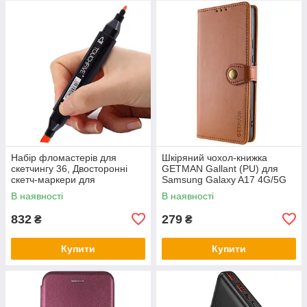
Набір фломастерів для
Шкіряний чохол-книжка
скетчингу 36, Двосторонні
GETMAN Gallant (PU) для
скетч-маркери для
Samsung Galaxy A17 4G/5G
художників Набір скетчингу
В наявності
В наявності
PO-70
832
279
₴
₴
Купити
Купити