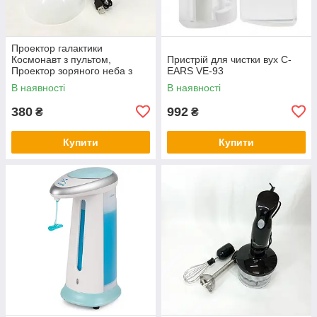
Проектор галактики
Космонавт з пультом,
Пристрій для чистки вух С-
Проектор зоряного неба з
EARS VE-93
пультом дистанційного
В наявності
В наявності
керування UH-91
380
992
₴
₴
Купити
Купити