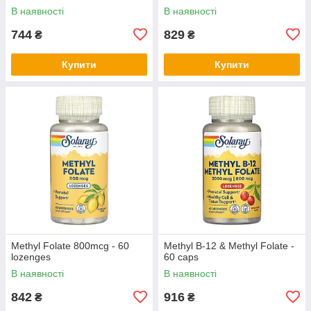
підсвічуванням від USB QX-
В наявності
В наявності
45
744
829
₴
₴
Купити
Купити
Methyl Folate 800mcg - 60
Methyl B-12 & Methyl Folate -
lozenges
60 caps
В наявності
В наявності
842
916
₴
₴