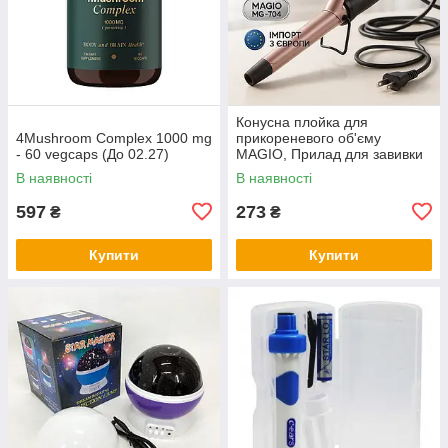
Конусна плойка для
4Mushroom Complex 1000 mg
прикореневого об'єму
- 60 vegcaps (До 02.27)
MAGIO, Прилад для завивки
волосся Плойка-стайлер
В наявності
В наявності
завивки KS-50
597
273
₴
₴
Купити
Купити