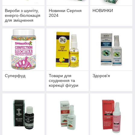
Вироби з шунгіту,
Новинки Серпня
НОВИНКИ
енерго-біолокація
2024
для зміцнення
здоров'я й
профілактики
хвороб
Суперфуд
Товари для
Здоров'я
схуднення та
корекції фігури