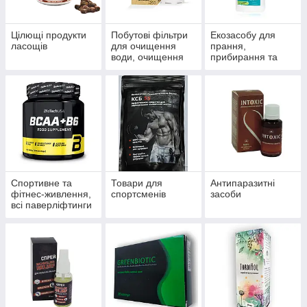
Цілющі продукти
Побутові фільтри
Екозасобу для
ласощів
для очищення
прання,
води, очищення
прибирання та
систем
миття
водопостачання й
опалення
Спортивне та
Товари для
Антипаразитні
фітнес-живлення,
спортсменів
засоби
всі паверліфтинги
та бодибілдингу,
тренажери, одяг