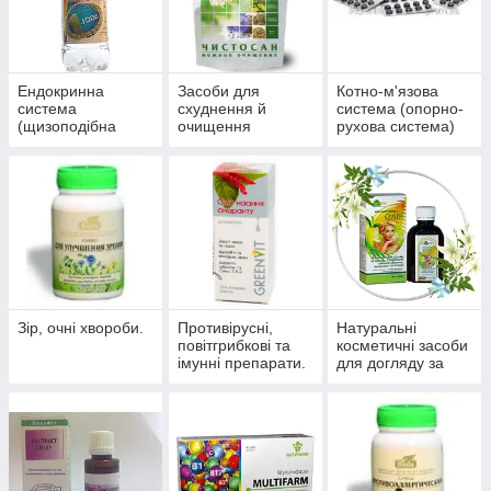
Ендокринна
Засоби для
Котно-м'язова
система
схуднення й
система (опорно-
(щизоподібна
очищення
рухова система)
залоза, цукровий
організму
діабет)
Зір, очні хвороби.
Противірусні,
Натуральні
повітгрибкові та
косметичні засоби
імунні препарати.
для догляду за
шкірою, волоссям,
нігтями.