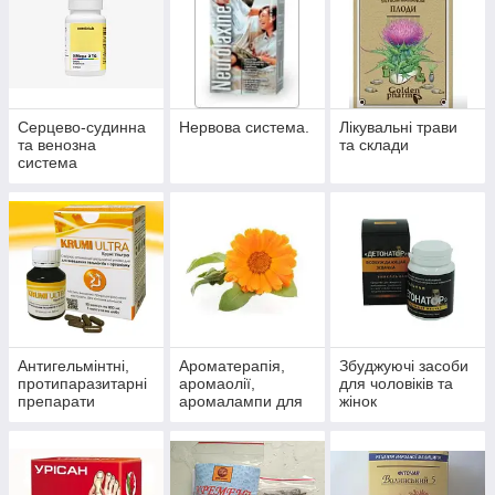
Серцево-судинна
Нервова система.
Лікувальні трави
та венозна
та склади
система
Антигельмінтні,
Ароматерапія,
Збуджуючі засоби
протипаразитарні
аромаолії,
для чоловіків та
препарати
аромалампи для
жінок
ароматизації
приміщень