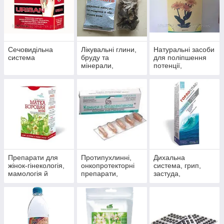
Сечовидільна
Лікувальні глини,
Натуральні засоби
система
бруду та
для поліпшення
мінерали,
потенції,
скипидарні
препарати для
емульсії та
чоловічого
концентрати для
здоров'я
прийняття ванн.
Препарати для
Протипухлинні,
Дихальна
жінок-гінекологія,
онкопротекторні
система, грип,
мамологія й
препарати,
застуда,
протипухлинний
антиоксиданти
пневмонія,
захист
бронхіт, синусит,
гайморит