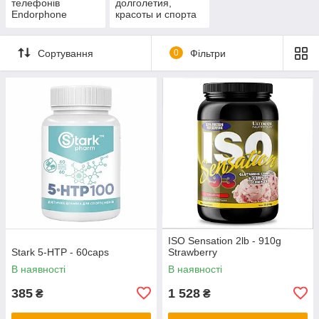
телефонів
долголетия,
Endorphone
красоты и спорта
Сортування
0
Фільтри
ISO Sensation 2lb - 910g
Stark 5-HTP - 60caps
Strawberry
В наявності
В наявності
385
1 528
₴
₴