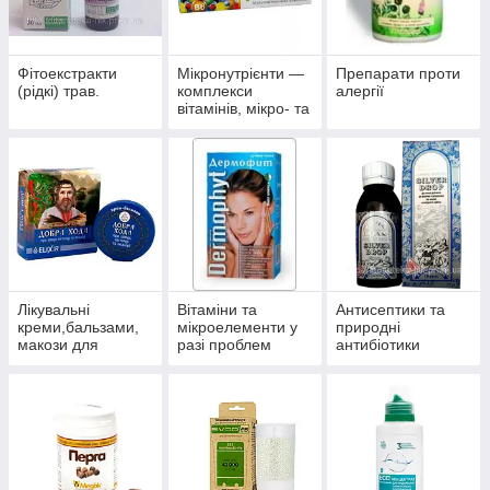
Фітоекстракти
Мікронутрієнти —
Препарати проти
(рідкі) трав.
комплекси
алергії
вітамінів, мікро- та
макроелементів
Лікувальні
Вітаміни та
Антисептики та
креми,бальзами,
мікроелементи у
природні
макози для
разі проблем
антибіотики
суглобів.
волосся, нігтів і
багатофункціонал
шкіри.
ьного впливу.