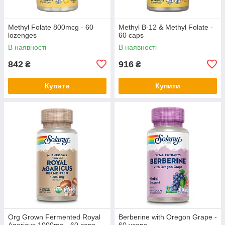
Methyl Folate 800mcg - 60
Methyl B-12 & Methyl Folate -
lozenges
60 caps
В наявності
В наявності
842
916
₴
₴
Купити
Купити
Org Grown Fermented Royal
Berberine with Oregon Grape -
Agaricus 1000mg - 60 caps
60 vcaps