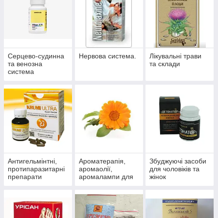
Серцево-судинна
Нервова система.
Лікувальні трави
та венозна
та склади
система
Антигельмінтні,
Ароматерапія,
Збуджуючі засоби
протипаразитарні
аромаолії,
для чоловіків та
препарати
аромалампи для
жінок
ароматизації
приміщень