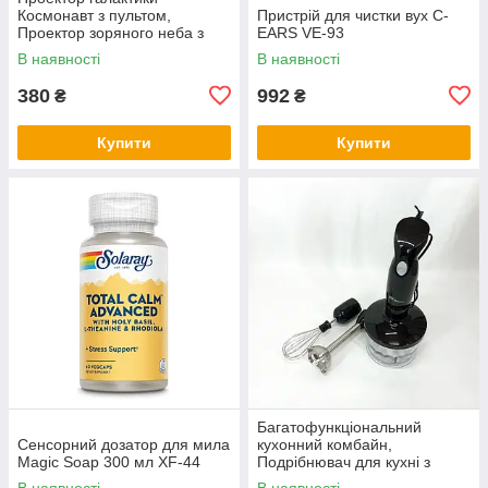
Космонавт з пультом,
Пристрій для чистки вух С-
Проектор зоряного неба з
EARS VE-93
пультом дистанційного
В наявності
В наявності
керування UH-91
380
992
₴
₴
Купити
Купити
Багатофункціональний
Сенсорний дозатор для мила
кухонний комбайн,
Magic Soap 300 мл XF-44
Подрібнювач для кухні з
металевою чашею, Блендери
В наявності
В наявності