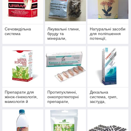
Сечовидільна
Лікувальні глини,
Натуральні засоби
система
бруду та
для поліпшення
мінерали,
потенції,
скипидарні
препарати для
емульсії та
чоловічого
концентрати для
здоров'я
прийняття ванн.
Препарати для
Протипухлинні,
Дихальна
жінок-гінекологія,
онкопротекторні
система, грип,
мамологія й
препарати,
застуда,
протипухлинний
антиоксиданти
пневмонія,
захист
бронхіт, синусит,
гайморит