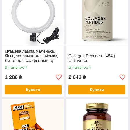
Кільцева лампа маленька,
Кільцева лампа для зйомки,
Collagen Peptides - 454g
Ліхтар для селфі кільцеву
Unflavored
лампу QV-94
В наявності
В наявності
1 280
2 043
₴
₴
Купити
Купити