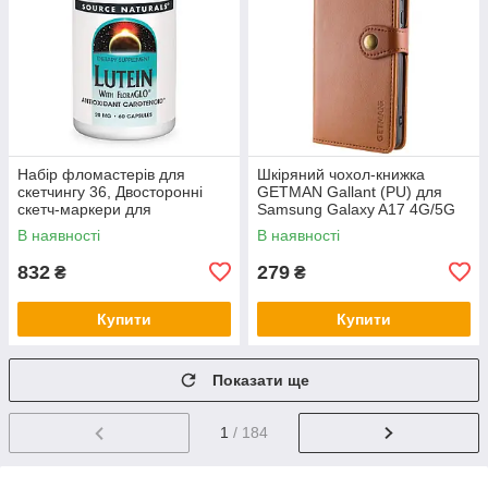
Набір фломастерів для
Шкіряний чохол-книжка
скетчингу 36, Двосторонні
GETMAN Gallant (PU) для
скетч-маркери для
Samsung Galaxy A17 4G/5G
художників Набір скетчингу
В наявності
В наявності
PO-70
832
279
₴
₴
Купити
Купити
Показати ще
1
/ 184