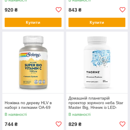
з насадками KH-96
920
843
₴
₴
Купити
Купити
Домашній планетарій
Ножівка по дереву HLV в
проектор зоряного неба Star
наборі з пилками OA-69
Master Big, Нічник із LED-
підсвічуванням від USB QX-
В наявності
В наявності
45
744
829
₴
₴