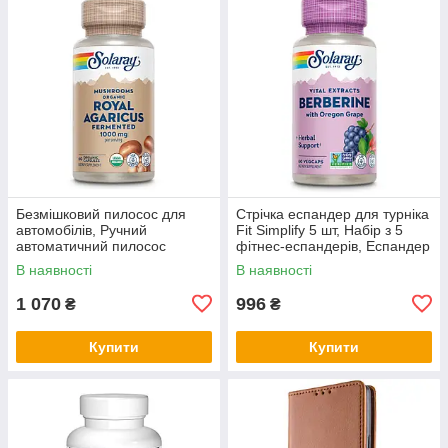
Безмішковий пилосос для
Стрічка еспандер для турніка
автомобілів, Ручний
Fit Simplify 5 шт, Набір з 5
автоматичний пилосос
фітнес-еспандерів, Еспандер
Ручний автомобільний для
вправ тренажерний OV-18
В наявності
В наявності
пилу ZQ-66
1 070
996
₴
₴
Купити
Купити