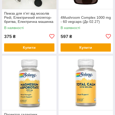
Пемза для п'ят від мозолів
Pedi, Електричний епілятор-
4Mushroom Complex 1000 mg
бритва, Електрична машинка
- 60 vegcaps (До 02.27)
для чищення п'ят EU-11
В наявності
В наявності
375
597
₴
₴
Купити
Купити
Проектор галактики