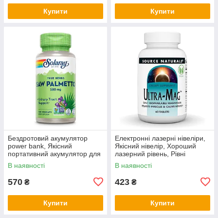
Купити
Купити
Бездротовий акумулятор
Електронні лазерні нівеліри,
power bank, Якісний
Якісний нівелір, Хороший
портативний акумулятор для
лазерний рівень, Рівні
телефону, Powerbank для
будівельні професійні OA-27
В наявності
В наявності
дому VG-33
570
423
₴
₴
Купити
Купити