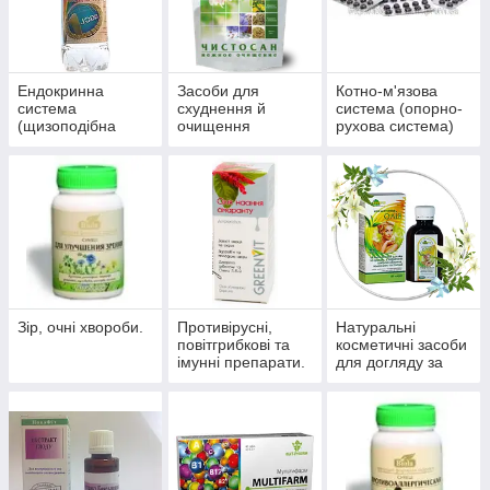
Ендокринна
Засоби для
Котно-м'язова
система
схуднення й
система (опорно-
(щизоподібна
очищення
рухова система)
залоза, цукровий
організму
діабет)
Зір, очні хвороби.
Противірусні,
Натуральні
повітгрибкові та
косметичні засоби
імунні препарати.
для догляду за
шкірою, волоссям,
нігтями.