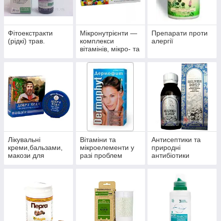
Фітоекстракти
Мікронутрієнти —
Препарати проти
(рідкі) трав.
комплекси
алергії
вітамінів, мікро- та
макроелементів
Лікувальні
Вітаміни та
Антисептики та
креми,бальзами,
мікроелементи у
природні
макози для
разі проблем
антибіотики
суглобів.
волосся, нігтів і
багатофункціонал
шкіри.
ьного впливу.