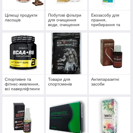
Цілющі продукти
Побутові фільтри
Екозасобу для
ласощів
для очищення
прання,
води, очищення
прибирання та
систем
миття
водопостачання й
опалення
Спортивне та
Товари для
Антипаразитні
фітнес-живлення,
спортсменів
засоби
всі паверліфтинги
та бодибілдингу,
тренажери, одяг