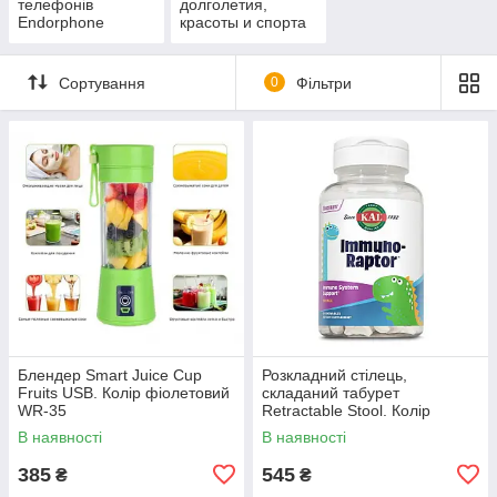
телефонів
долголетия,
Endorphone
красоты и спорта
Сортування
0
Фільтри
Блендер Smart Juice Cup
Розкладний стілець,
Fruits USB. Колір фіолетовий
складаний табурет
WR-35
Retractable Stool. Колір
помаранчевий YX-46
В наявності
В наявності
385
545
₴
₴