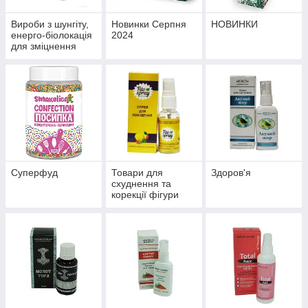
Вироби з шунгіту,
Новинки Серпня
НОВИНКИ
енерго-біолокація
2024
для зміцнення
здоров'я й
профілактики
хвороб
Суперфуд
Товари для
Здоров'я
схуднення та
корекції фігури